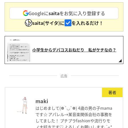
Googleに
saita
をお気に入り登録する
saita(サイタ)に
を入れるだけ！
小学生からデパコスおねだり 私がケチなの？
広告
著者
maki
はじめまして(❁´◡`❁) 4歳の男の子mama
です☆ アパレル→某音楽関係会社の事務を
してました！ プチプラfashionや流行りモ
ノ大好きです♡ よろしくお願いします◡̈⋆*