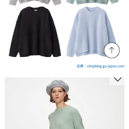
出典：shopblog.gu-japan.com