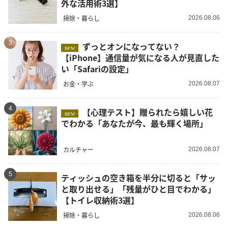
外な活用術3選】
掃除・暮らし
2026.08.06
3
ずっとオンになってない？
new
【iPhone】通信量が気になる人が見直した
い「Safariの設定」
お金・学ぶ
2026.08.07
4
【心理テスト】贈られたら嬉しい花
new
でわかる「あなたが今、最も輝く場所」
カルチャー
2026.08.07
5
ティッシュの空き箱を半分に切ると「サッ
と取り出せる」「残量がひと目でわかる」
【トイレ収納術3選】
掃除・暮らし
2026.08.06