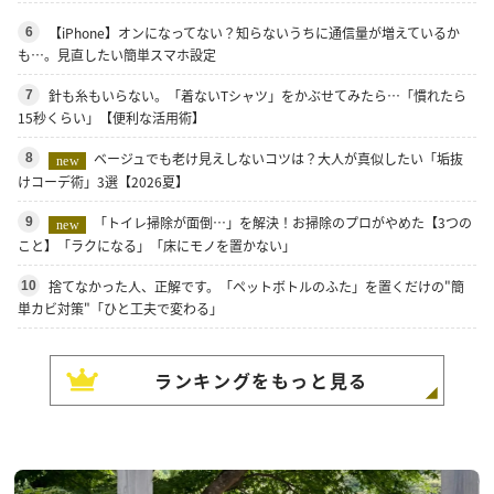
【iPhone】オンになってない？知らないうちに通信量が増えているか
6
も…。見直したい簡単スマホ設定
針も糸もいらない。「着ないTシャツ」をかぶせてみたら…「慣れたら
7
15秒くらい」【便利な活用術】
ベージュでも老け見えしないコツは？大人が真似したい「垢抜
8
new
けコーデ術」3選【2026夏】
「トイレ掃除が面倒…」を解決！お掃除のプロがやめた【3つの
9
new
こと】「ラクになる」「床にモノを置かない」
捨てなかった人、正解です。「ペットボトルのふた」を置くだけの"簡
10
単カビ対策"「ひと工夫で変わる」
ランキングをもっと見る