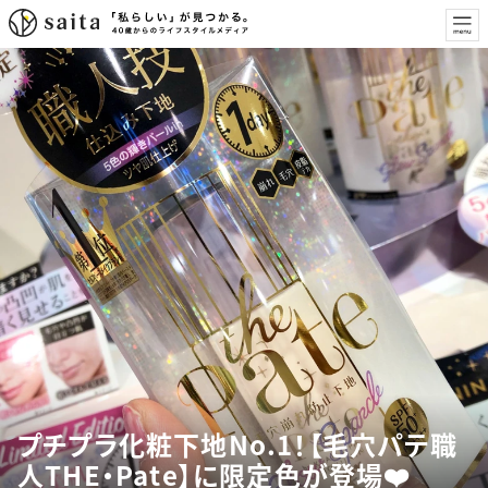
プチプラ化粧下地No.1！【毛穴パテ職
人THE・Pate】に限定色が登場❤️