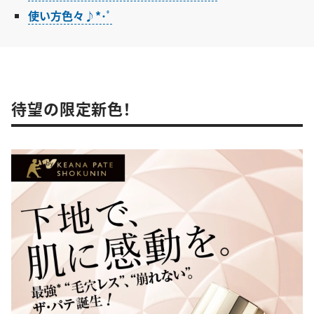
使い方色々♪*･ﾟ
待望の限定新色！