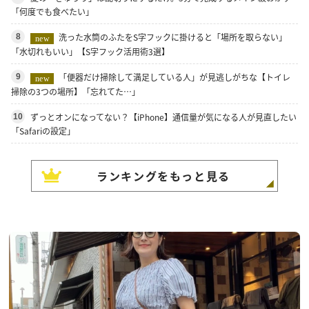
「何度でも食べたい」
洗った水筒のふたをS字フックに掛けると「場所を取らない」
8
new
「水切れもいい」【S字フック活用術3選】
「便器だけ掃除して満足している人」が見逃しがちな【トイレ
9
new
掃除の3つの場所】「忘れてた…」
ずっとオンになってない？【iPhone】通信量が気になる人が見直したい
10
「Safariの設定」
ランキングをもっと見る