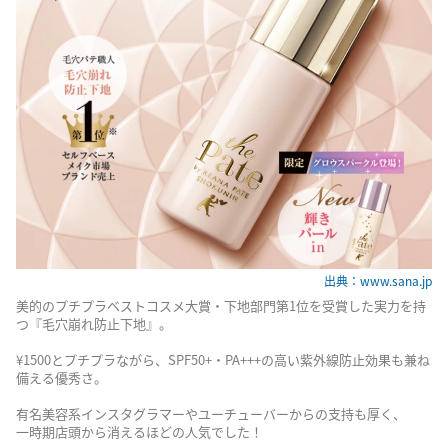
出典：www.sana.jp
美的のプチプラベストコスメ大賞・下地部門第1位を受賞した実力を持
つ『毛穴崩れ防止下地』。
¥1500とプチプラながら、SPF50+・PA+++の高い紫外線防止効果も兼ね
備える優秀さ。
有名美容系インスタグラマーやユーチューバーからの支持も厚く、
一時期店頭から消えるほどの人気でした！