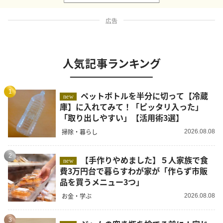
広告
人気記事ランキング
1
ペットボトルを半分に切って【冷蔵
new
庫】に入れてみて！「ピッタリ入った」
「取り出しやすい」【活用術3選】
掃除・暮らし
2026.08.08
2
【手作りやめました】５人家族で食
new
費3万円台で暮らすわが家が「作らず市販
品を買うメニュー3つ」
お金・学ぶ
2026.08.08
3