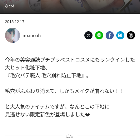
心と体
2018.12.17
noanoah
今年の美容雑誌プチプラベストコスメにもランクインした
大ヒット化粧下地、
『毛穴パテ職人 毛穴崩れ防止下地』。
毛穴がふんわり消えて、しかもメイクが崩れない！！
と大人気のアイテムですが、なんとこの下地に
見逃せない限定新色が登場しました❤️
広告