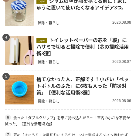
ジャムの空き瓶を捨てる前に！家じ
new
ゅうに置いて使いたくなるアイデア3つ。
掃除・暮らし
2026.08.08
4
トイレットペーパーの芯を「縦」に
new
ハサミで切ると掃除で便利【芯の掃除活用
術3選】
掃除・暮らし
2026.08.07
5
捨てなかった人、正解です！小さい「ペッ
トボトルのふた」に6枚も入った「防災対
策」【便利な活用術3選】
掃除・暮らし
2026.08.06
余った「ダブルクリップ」を車に持ち込んだら…「車内の小さな不便が
6
減った」【意外な活用術3選】
夏の「きゅうり」は乱切りにするだけ。5分で完成するメイン級おかず
7