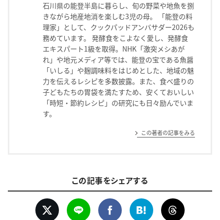
石川県の能登半島に暮らし、旬の野菜や地魚を捌
きながら地産地消を楽しむ3児の母。 「能登の料
理家」として、クックパッドアンバサダー2026も
務めています。 発酵食をこよなく愛し、発酵食
エキスパート1級を取得。NHK「激突メシあが
れ」や地元メディア等では、能登の宝である魚醤
「いしる」や麹調味料をはじめとした、地域の魅
力を伝えるレシピを多数披露。また、食べ盛りの
子どもたちの胃袋を満たすため、安くておいしい
「時短・節約レシピ」の研究にも日々励んでいま
す。
この著者の記事をみる
この記事をシェアする