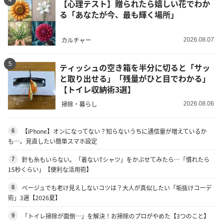
4
【心理テスト】贈られたら嬉しい花でわか
る「あなたが今、最も輝く場所」
カルチャー
2026.08.07
5
ティッシュの空き箱を半分に切ると「サッ
と取り出せる」「残量がひと目でわかる」
【トイレ収納術3選】
掃除・暮らし
2026.08.06
【iPhone】オンになってない？知らないうちに通信量が増えているか
6
も…。見直したい簡単スマホ設定
針も糸もいらない。「着ないTシャツ」をかぶせてみたら…「慣れたら
7
15秒くらい」【便利な活用術】
ベージュでも老け見えしないコツは？大人が真似したい「垢抜けコーデ
8
術」3選【2026夏】
「トイレ掃除が面倒…」を解決！お掃除のプロがやめた【3つのこと】
9