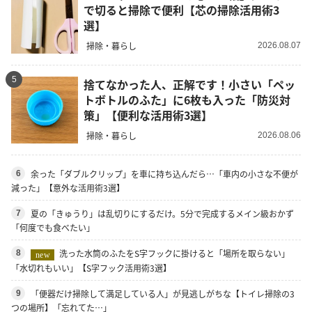
で切ると掃除で便利【芯の掃除活用術3
選】
掃除・暮らし
2026.08.07
5
捨てなかった人、正解です！小さい「ペッ
トボトルのふた」に6枚も入った「防災対
策」【便利な活用術3選】
掃除・暮らし
2026.08.06
余った「ダブルクリップ」を車に持ち込んだら…「車内の小さな不便が
6
減った」【意外な活用術3選】
夏の「きゅうり」は乱切りにするだけ。5分で完成するメイン級おかず
7
「何度でも食べたい」
洗った水筒のふたをS字フックに掛けると「場所を取らない」
8
new
「水切れもいい」【S字フック活用術3選】
「便器だけ掃除して満足している人」が見逃しがちな【トイレ掃除の3
9
つの場所】「忘れてた…」