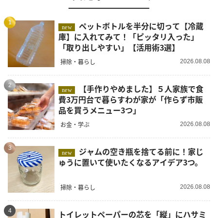
1
ペットボトルを半分に切って【冷蔵
new
庫】に入れてみて！「ピッタリ入った」
「取り出しやすい」【活用術3選】
掃除・暮らし
2026.08.08
2
【手作りやめました】５人家族で食
new
費3万円台で暮らすわが家が「作らず市販
品を買うメニュー3つ」
お金・学ぶ
2026.08.08
3
ジャムの空き瓶を捨てる前に！家じ
new
ゅうに置いて使いたくなるアイデア3つ。
掃除・暮らし
2026.08.08
4
トイレットペーパーの芯を「縦」にハサミ