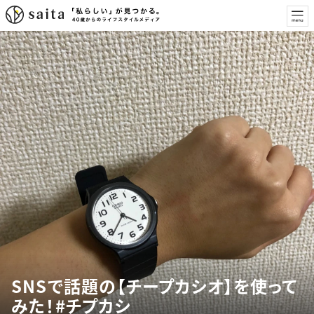
SNSで話題の【チープカシオ】を使って
みた！#チプカシ