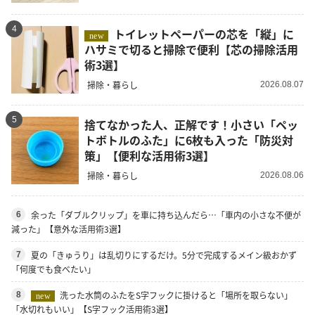
4
トイレットペーパーの芯を「縦」に
new
ハサミで切ると掃除で便利【芯の掃除活用
術3選】
掃除・暮らし
2026.08.07
5
捨てなかった人、正解です！小さい「ペッ
トボトルのふた」に6枚も入った「防災対
策」【便利な活用術3選】
掃除・暮らし
2026.08.06
余った「ダブルクリップ」を車に持ち込んだら…「車内の小さな不便が
6
減った」【意外な活用術3選】
夏の「きゅうり」は乱切りにするだけ。5分で完成するメイン級おかず
7
「何度でも食べたい」
洗った水筒のふたをS字フックに掛けると「場所を取らない」
8
new
「水切れもいい」【S字フック活用術3選】