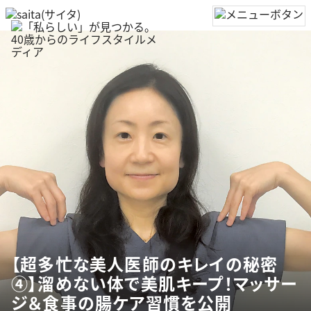
【超多忙な美人医師のキレイの秘密
④】溜めない体で美肌キープ！マッサー
ジ＆食事の腸ケア習慣を公開