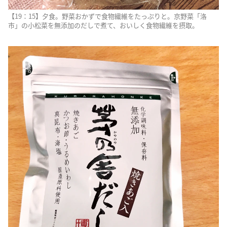
【19：15】夕食。野菜おかずで食物繊維をたっぷりと。京野菜「洛
市」の小松菜を無添加のだしで煮て、おいしく食物繊維を摂取。