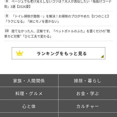
ベージュでも老け見えしないコツは？大人が真似したい「垢抜けコーデ
8
術」3選【2026夏】
「トイレ掃除が面倒…」を解決！お掃除のプロがやめた【3つのこと】
9
「ラクになる」「床にモノを置かない」
捨てなかった人、正解です。「ペットボトルのふた」を置くだけの"簡
10
単カビ対策"「ひと工夫で変わる」
ランキングをもっと見る
家族・人間関係
掃除・暮らし
料理・グルメ
お金・学ぶ
心と体
カルチャー