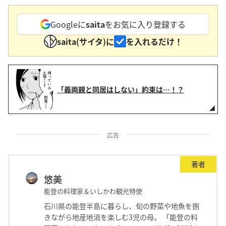
Googleに
saita
をお気に入り登録する
saita(サイタ)に
を入れるだけ！
「義両親と同居はしない」約束は…！？
広告
著者
悠美
能登の料理家＆いしかわ観光特使
石川県の能登半島に暮らし、旬の野菜や地魚を捌
きながら地産地消を楽しむ3児の母。 「能登の料