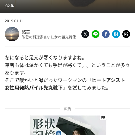
心と体
2019.01.11
悠美
能登の料理家＆いしかわ観光特使
冬になると足元が寒くなりますよね。
筆者も体は温かくても手足が寒くて。。ということが多々
あります。
そこで暖かいと噂だったワークマンの
「ヒートアシスト
女性用発熱パイル先丸靴下」
を試してみました。
広告