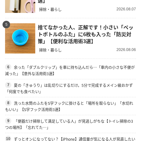
選】
掃除・暮らし
2026.08.07
5
捨てなかった人、正解です！小さい「ペッ
トボトルのふた」に6枚も入った「防災対
策」【便利な活用術3選】
掃除・暮らし
2026.08.06
余った「ダブルクリップ」を車に持ち込んだら…「車内の小さな不便が
6
減った」【意外な活用術3選】
夏の「きゅうり」は乱切りにするだけ。5分で完成するメイン級おかず
7
「何度でも食べたい」
洗った水筒のふたをS字フックに掛けると「場所を取らない」「水切れ
8
もいい」【S字フック活用術3選】
「便器だけ掃除して満足している人」が見逃しがちな【トイレ掃除の3
9
つの場所】「忘れてた…」
ずっとオンになってない？【iPhone】通信量が気になる人が見直したい
10