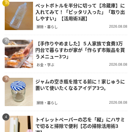
1
ペットボトルを半分に切って【冷蔵庫】に
入れてみて！「ピッタリ入った」「取り出
しやすい」【活用術3選】
掃除・暮らし
2026.08.08
2
【手作りやめました】５人家族で食費3万
円台で暮らすわが家が「作らず市販品を買
うメニュー3つ」
お金・学ぶ
2026.08.08
3
ジャムの空き瓶を捨てる前に！家じゅうに
置いて使いたくなるアイデア3つ。
掃除・暮らし
2026.08.08
4
トイレットペーパーの芯を「縦」にハサミ
で切ると掃除で便利【芯の掃除活用術3