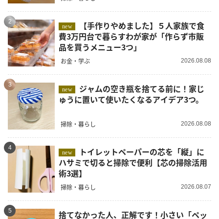
2
【手作りやめました】５人家族で食
new
費3万円台で暮らすわが家が「作らず市販
品を買うメニュー3つ」
お金・学ぶ
2026.08.08
3
ジャムの空き瓶を捨てる前に！家じ
new
ゅうに置いて使いたくなるアイデア3つ。
掃除・暮らし
2026.08.08
4
トイレットペーパーの芯を「縦」に
new
ハサミで切ると掃除で便利【芯の掃除活用
術3選】
掃除・暮らし
2026.08.07
5
捨てなかった人、正解です！小さい「ペッ