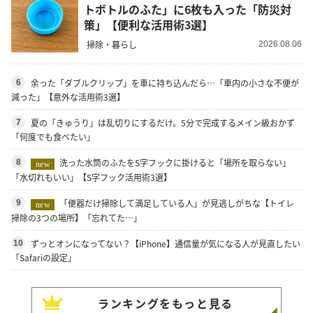
トボトルのふた」に6枚も入った「防災対
策」【便利な活用術3選】
掃除・暮らし
2026.08.06
余った「ダブルクリップ」を車に持ち込んだら…「車内の小さな不便が
6
減った」【意外な活用術3選】
夏の「きゅうり」は乱切りにするだけ。5分で完成するメイン級おかず
7
「何度でも食べたい」
洗った水筒のふたをS字フックに掛けると「場所を取らない」
8
new
「水切れもいい」【S字フック活用術3選】
「便器だけ掃除して満足している人」が見逃しがちな【トイレ
9
new
掃除の3つの場所】「忘れてた…」
ずっとオンになってない？【iPhone】通信量が気になる人が見直したい
10
「Safariの設定」
ランキングをもっと見る