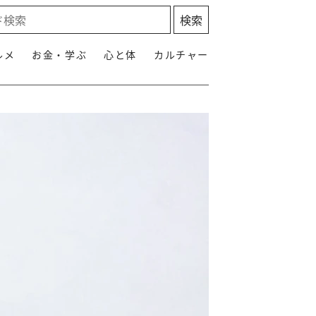
ルメ
お金・学ぶ
心と体
カルチャー