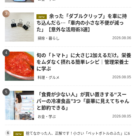
3
余った「ダブルクリップ」を車に持
new
ち込んだら…「車内の小さな不便が減っ
た」【意外な活用術3選】
掃除・暮らし
2026.08.06
4
旬の「トマト」に大さじ2加えるだけ。栄養
をムダなく摂れる簡単レシピ｜管理栄養士
に学ぶ
料理・グルメ
2026.08.05
5
「食費が少ない人」が買い置きする“スー
パーの冷凍食品”3つ「豪華に見えてちゃん
と節約できる」
お金・学ぶ
2026.08.05
捨てなかった人、正解です！小さい「ペットボトルのふた」に6
6
new