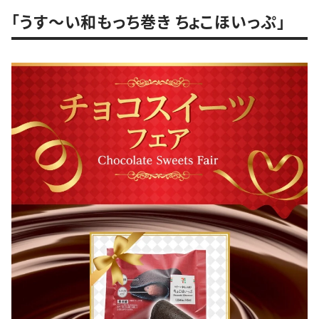
「うす～い和もっち巻き ちょこほいっぷ」