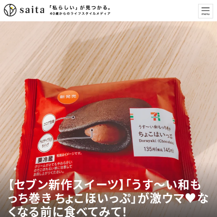
【セブン新作スイーツ】「うす〜い和も
っち巻き ちょこほいっぷ」が激ウマ♥な
くなる前に食べてみて！