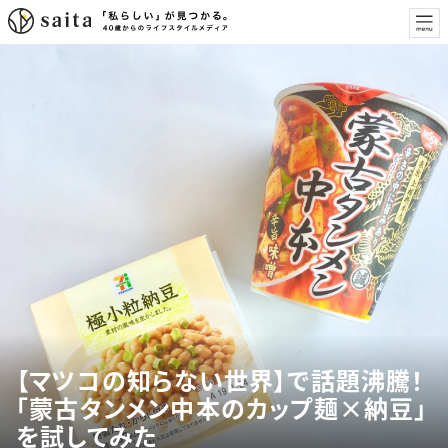
【マツコの知らない世界】で話題沸騰！
「蒙古タンメン中本のカップ麺×納豆」
を試してみた