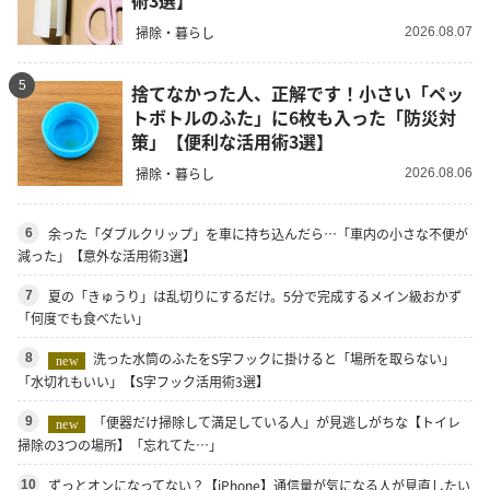
術3選】
掃除・暮らし
2026.08.07
5
捨てなかった人、正解です！小さい「ペッ
トボトルのふた」に6枚も入った「防災対
策」【便利な活用術3選】
掃除・暮らし
2026.08.06
余った「ダブルクリップ」を車に持ち込んだら…「車内の小さな不便が
6
減った」【意外な活用術3選】
夏の「きゅうり」は乱切りにするだけ。5分で完成するメイン級おかず
7
「何度でも食べたい」
洗った水筒のふたをS字フックに掛けると「場所を取らない」
8
new
「水切れもいい」【S字フック活用術3選】
「便器だけ掃除して満足している人」が見逃しがちな【トイレ
9
new
掃除の3つの場所】「忘れてた…」
ずっとオンになってない？【iPhone】通信量が気になる人が見直したい
10