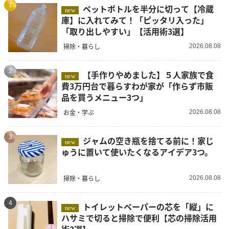
1
ペットボトルを半分に切って【冷蔵
new
庫】に入れてみて！「ピッタリ入った」
「取り出しやすい」【活用術3選】
掃除・暮らし
2026.08.08
2
【手作りやめました】５人家族で食
new
費3万円台で暮らすわが家が「作らず市販
品を買うメニュー3つ」
お金・学ぶ
2026.08.08
3
ジャムの空き瓶を捨てる前に！家じ
new
ゅうに置いて使いたくなるアイデア3つ。
掃除・暮らし
2026.08.08
4
トイレットペーパーの芯を「縦」に
new
ハサミで切ると掃除で便利【芯の掃除活用