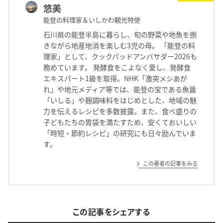
悠美
能登の料理家＆いしかわ観光特使
石川県の能登半島に暮らし、旬の野菜や地魚を捌
きながら地産地消を楽しむ3児の母。 「能登の料
理家」として、クックパッドアンバサダー2026も
務めています。 発酵食をこよなく愛し、発酵食
エキスパート1級を取得。NHK「激突メシあが
れ」や地元メディア等では、能登の宝である魚醤
「いしる」や麹調味料をはじめとした、地域の魅
力を伝えるレシピを多数披露。また、食べ盛りの
子どもたちの胃袋を満たすため、安くておいしい
「時短・節約レシピ」の研究にも日々励んでいま
す。
この著者の記事をみる
この記事をシェアする