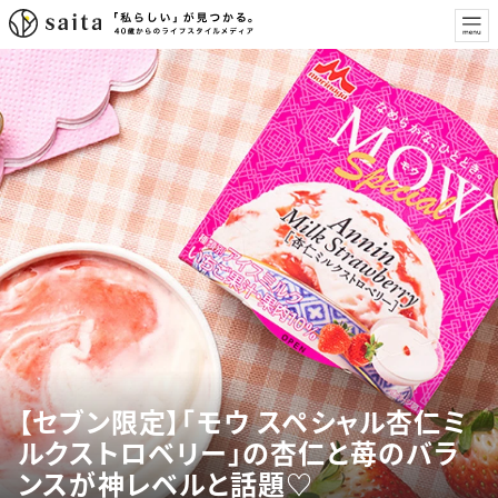
【セブン限定】「モウ スペシャル杏仁ミ
ルクストロベリー」の杏仁と苺のバラ
ンスが神レベルと話題♡