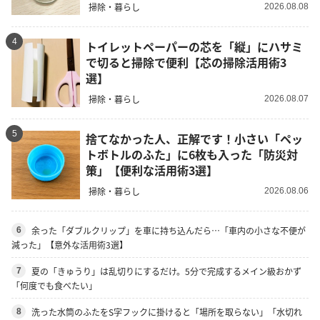
掃除・暮らし
2026.08.08
4
トイレットペーパーの芯を「縦」にハサミ
で切ると掃除で便利【芯の掃除活用術3
選】
掃除・暮らし
2026.08.07
5
捨てなかった人、正解です！小さい「ペッ
トボトルのふた」に6枚も入った「防災対
策」【便利な活用術3選】
掃除・暮らし
2026.08.06
余った「ダブルクリップ」を車に持ち込んだら…「車内の小さな不便が
6
減った」【意外な活用術3選】
夏の「きゅうり」は乱切りにするだけ。5分で完成するメイン級おかず
7
「何度でも食べたい」
洗った水筒のふたをS字フックに掛けると「場所を取らない」「水切れ
8