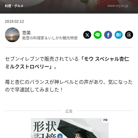
www.sej.co.jp
料理・グルメ
2019.02.12
悠美
能登の料理家＆いしかわ観光特使
セブンイレブンで販売されている
「モウ スペシャル杏仁
ミルクストロベリー」
。
苺と杏仁のバランスが神レベルとの声があり、気になった
ので早速試してみました！
広告