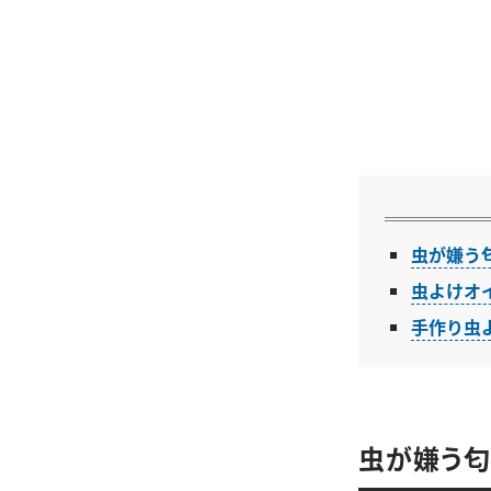
虫が嫌う
虫よけオ
手作り虫
虫が嫌う匂