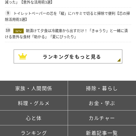
減った」【意外な活用術3選】
トイレットペーパーの芯を「縦」にハサミで切ると掃除で便利【芯の掃
9
除活用術3選】
朝漬けて夕食は冷蔵庫から出すだけ！「きゅうり」と一緒に漬
10
new
ける意外な食材「助かる」「夏にぴったり」
ランキングをもっと見る
家族・人間関係
掃除・暮らし
料理・グルメ
お金・学ぶ
心と体
カルチャー
ランキング
新着記事一覧