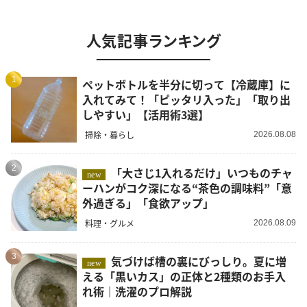
人気記事ランキング
1
ペットボトルを半分に切って【冷蔵庫】に
入れてみて！「ピッタリ入った」「取り出
しやすい」【活用術3選】
掃除・暮らし
2026.08.08
2
「大さじ1入れるだけ」いつものチャ
new
ーハンがコク深になる“茶色の調味料”「意
外過ぎる」「食欲アップ」
料理・グルメ
2026.08.09
3
気づけば槽の裏にびっしり。夏に増
new
える「黒いカス」の正体と2種類のお手入
れ術｜洗濯のプロ解説