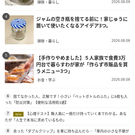
掃除・暮らし
2026.08.09
4
ジャムの空き瓶を捨てる前に！家じゅうに
置いて使いたくなるアイデア3つ。
掃除・暮らし
2026.08.08
5
【手作りやめました】５人家族で食費3万
円台で暮らすわが家が「作らず市販品を買
うメニュー3つ」
お金・学ぶ
2026.08.08
捨てなかった人、正解です！小さい「ペットボトルのふた」に6枚も入
6
った「防災対策」【便利な活用術3選】
【心理テスト】無人島に一冊だけ持っていく本でわかる。あな
7
new
たが「人生で本当に求めているもの」
余った「ダブルクリップ」を車に持ち込んだら…「車内の小さな不便が
8