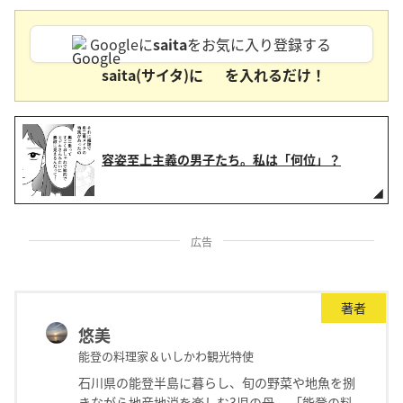
Googleに
saita
をお気に入り登録する
saita(サイタ)に
を入れるだけ！
容姿至上主義の男子たち。私は「何位」？
広告
著者
悠美
能登の料理家＆いしかわ観光特使
石川県の能登半島に暮らし、旬の野菜や地魚を捌
きながら地産地消を楽しむ3児の母。 「能登の料