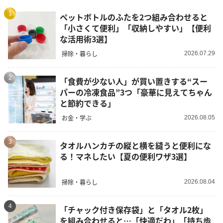
1
ペットボトルのふたを2つ組み合わせると
「小さくて便利」「収納しやすい」【便利
な活用術3選】
掃除・暮らし
2026.07.29
2
「食費が少ない人」が買い置きする“スー
パーの冷凍食品”3つ「豪華に見えてちゃん
と節約できる」
お金・学ぶ
2026.08.05
3
タオルハンカチの縦と横を縫うと便利にな
る！マネしたい【夏の便利ワザ3選】
掃除・暮らし
2026.08.04
4
「チャック付き保存袋」と「タオル2枚」
を組み合わせると…「快適だわ」「持ち歩