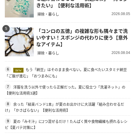
きたい」【便利な活用術】
掃除・暮らし
2026.08.05
5
「コンロの五徳」の複雑な形も隅々まで洗
いやすい！スポンジの代わりに使う【意外
なアイテム】
掃除・暮らし
2026.08.04
もう「納豆」はそのまま食べない。夏に食べたいスタミナ納豆
6
new
「ご飯が進む」「おつまみにも」
洋服を洗う以外で使ったら正解だった。夏に役立つ「洗濯ネット」の
7
【便利な活用術3選】
余った「結束バンド1本」が夏のお出かけに大活躍「組み合わせるだ
8
け」「かさばらない」【便利な活用術】
夏の「みそ汁」に2つ混ぜるだけ！たんぱく質や食物繊維も摂れるレシ
9
ピ【夏バテ対策に】