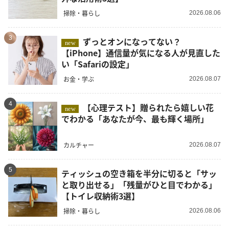
掃除・暮らし
2026.08.06
3
ずっとオンになってない？
new
【iPhone】通信量が気になる人が見直した
い「Safariの設定」
お金・学ぶ
2026.08.07
4
【心理テスト】贈られたら嬉しい花
new
でわかる「あなたが今、最も輝く場所」
カルチャー
2026.08.07
5
ティッシュの空き箱を半分に切ると「サッ
と取り出せる」「残量がひと目でわかる」
【トイレ収納術3選】
掃除・暮らし
2026.08.06