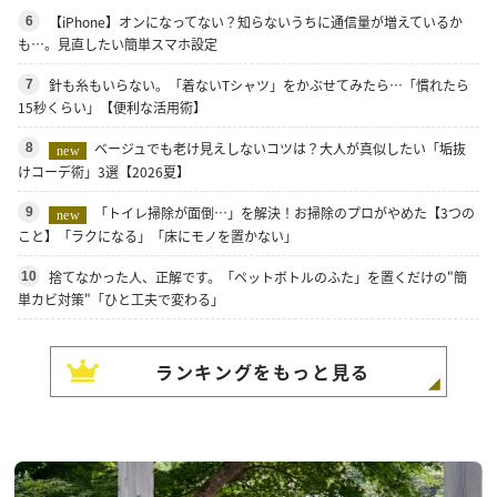
【iPhone】オンになってない？知らないうちに通信量が増えているか
6
も…。見直したい簡単スマホ設定
針も糸もいらない。「着ないTシャツ」をかぶせてみたら…「慣れたら
7
15秒くらい」【便利な活用術】
ベージュでも老け見えしないコツは？大人が真似したい「垢抜
8
new
けコーデ術」3選【2026夏】
「トイレ掃除が面倒…」を解決！お掃除のプロがやめた【3つの
9
new
こと】「ラクになる」「床にモノを置かない」
捨てなかった人、正解です。「ペットボトルのふた」を置くだけの"簡
10
単カビ対策"「ひと工夫で変わる」
ランキングをもっと見る