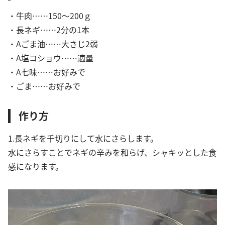
・牛肉……150～200ｇ
・長ネギ……2分の1本
・Aごま油……大さじ2弱
・A塩コショウ……適量
・A七味……お好みで
・ごま……お好みで
作り方
1.長ネギを千切りにして水にさらします。
水にさらすことでネギの辛みを和らげ、シャキッとした食
感になります。