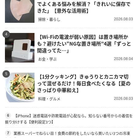
でよくある悩みを解消？「きれいに保存で
きた」【意外な活用術】
掃除・暮らし
2026.08.03
4
【Wi-Fiの電波が弱い原因】は置き場所か
も？避けたい“NGな置き場所”4選「ずっと
間違ってた…」
お金・学ぶ
2026.08.04
5
【1分クッキング】きゅうりとカニカマ切
って混ぜるだけ！毎日食べたくなる【夏の
さっぱり中華和え】
料理・グルメ
2026.08.03
【iPhone】迷惑電話や詐欺電話が心配なら。知らない番号からの着信を
6
振り分けする【便利設定3つ】
業務スーパーでねらい目！食費の節約をしたいなら買いたい3つの冷凍
7