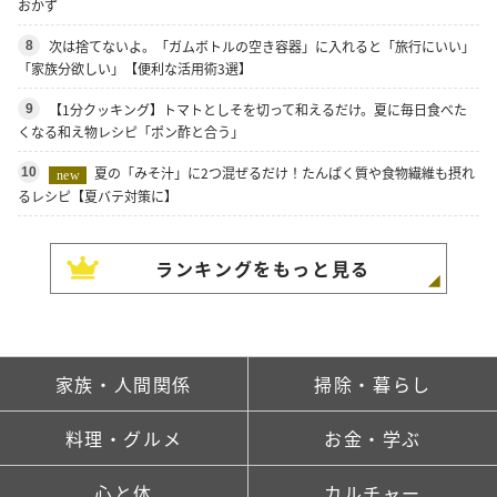
おかず
次は捨てないよ。「ガムボトルの空き容器」に入れると「旅行にいい」
8
「家族分欲しい」【便利な活用術3選】
【1分クッキング】トマトとしそを切って和えるだけ。夏に毎日食べた
9
くなる和え物レシピ「ポン酢と合う」
夏の「みそ汁」に2つ混ぜるだけ！たんぱく質や食物繊維も摂れ
10
new
るレシピ【夏バテ対策に】
ランキングをもっと見る
家族・人間関係
掃除・暮らし
料理・グルメ
お金・学ぶ
心と体
カルチャー