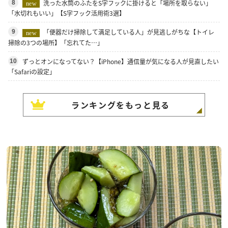
洗った水筒のふたをS字フックに掛けると「場所を取らない」
8
new
「水切れもいい」【S字フック活用術3選】
「便器だけ掃除して満足している人」が見逃しがちな【トイレ
9
new
掃除の3つの場所】「忘れてた…」
ずっとオンになってない？【iPhone】通信量が気になる人が見直したい
10
「Safariの設定」
ランキングをもっと見る