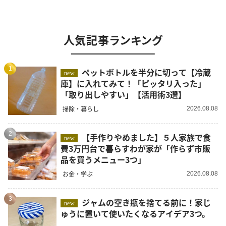
人気記事ランキング
1
ペットボトルを半分に切って【冷蔵
new
庫】に入れてみて！「ピッタリ入った」
「取り出しやすい」【活用術3選】
掃除・暮らし
2026.08.08
2
【手作りやめました】５人家族で食
new
費3万円台で暮らすわが家が「作らず市販
品を買うメニュー3つ」
お金・学ぶ
2026.08.08
3
ジャムの空き瓶を捨てる前に！家じ
new
ゅうに置いて使いたくなるアイデア3つ。