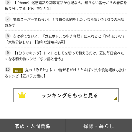
【iPhone】迷惑電話や詐欺電話が心配なら。知らない番号からの着信を
6
振り分けする【便利設定3つ】
業務スーパーでねらい目！食費の節約をしたいなら買いたい3つの冷凍
7
おかず
次は捨てないよ。「ガムボトルの空き容器」に入れると「旅行にいい」
8
「家族分欲しい」【便利な活用術3選】
【1分クッキング】トマトとしそを切って和えるだけ。夏に毎日食べた
9
くなる和え物レシピ「ポン酢と合う」
夏の「みそ汁」に2つ混ぜるだけ！たんぱく質や食物繊維も摂れ
10
new
るレシピ【夏バテ対策に】
ランキングをもっと見る
疲れがとれない日々。病院で言われた「気持ち
が軽くなった言葉」
2026.08.05