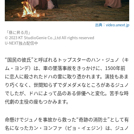
出典：video.unext.jp
「昼に昇る月」
©︎ 2023 KT StudioGenie Co.,Ltd All rights reserved
U-NEXT独占配信中
“国民の彼氏”と呼ばれるトップスターのハン・ジュノ（キ
ム・ヨンデ）は、車の墜落事故をきっかけに、1500年前
に恋人に殺されたドハの霊に取り憑かれます。演技もあま
り巧くなく、世間知らずでダメダメなところがあるジュノ
でしたが、ドハによって品のある俳優へと変化。苦手な時
代劇の主役の座もつかみます。
命懸けでジュノを事故から救った“奇跡の消防士”として有
名になったカン・ヨンファ（ピョ・イェジン）は、ジュノ