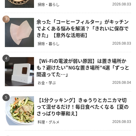
掃除・暮らし
2026.08.03
3
余った「コーヒーフィルター」がキッチン
でよくある悩みを解消？「きれいに保存で
きた」【意外な活用術】
掃除・暮らし
2026.08.03
4
【Wi-Fiの電波が弱い原因】は置き場所か
も？避けたい“NGな置き場所”4選「ずっと
間違ってた…」
お金・学ぶ
2026.08.04
5
【1分クッキング】きゅうりとカニカマ切
って混ぜるだけ！毎日食べたくなる【夏の
さっぱり中華和え】
料理・グルメ
2026.08.03