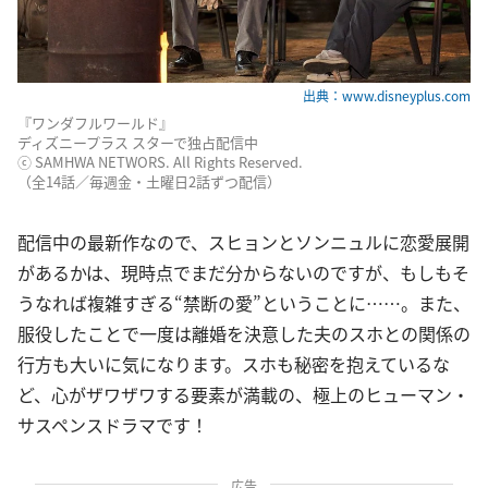
出典：www.disneyplus.com
『ワンダフルワールド』
ディズニープラス スターで独占配信中
ⓒ SAMHWA NETWORS. All Rights Reserved.
（全14話／毎週金・土曜日2話ずつ配信）
配信中の最新作なので、スヒョンとソンニュルに恋愛展開
があるかは、現時点でまだ分からないのですが、もしもそ
うなれば複雑すぎる“禁断の愛”ということに……。また、
服役したことで一度は離婚を決意した夫のスホとの関係の
行方も大いに気になります。スホも秘密を抱えているな
ど、心がザワザワする要素が満載の、極上のヒューマン・
サスペンスドラマです！
広告