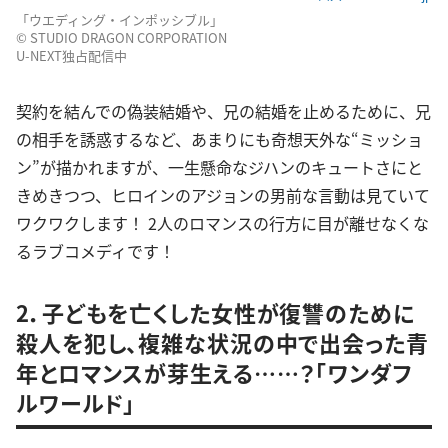
「ウエディング・インポッシブル」
© STUDIO DRAGON CORPORATION
U-NEXT独占配信中
契約を結んでの偽装結婚や、兄の結婚を止めるために、兄
の相手を誘惑するなど、あまりにも奇想天外な“ミッショ
ン”が描かれますが、一生懸命なジハンのキュートさにと
きめきつつ、ヒロインのアジョンの男前な言動は見ていて
ワクワクします！ 2人のロマンスの行方に目が離せなくな
るラブコメディです！
2．子どもを亡くした女性が復讐のために
殺人を犯し、複雑な状況の中で出会った青
年とロマンスが芽生える……？「ワンダフ
ルワールド」