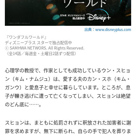
出典：www.disneyplus.com
『ワンダフルワールド』
ディズニープラス スターで独占配信中
ⓒ SAMHWA NETWORS. All Rights Reserved.
（全14話／毎週金・土曜日2話ずつ配信）
心理学の教授で、作家としても成功しているウン・スヒョ
ン（キム・ナムジュ）は、愛する夫のカン・スホ（キム・
ガンウ）と愛息子と幸せに暮らしています。ところが、息
子が轢き逃げに遭って亡くなってしまい、スヒョンは絶望
のどん底に……。
スヒョンは、まともに処罰されずに釈放された加害者に謝
罪を求めますが、無下に断られ、自らの手で犯人を葬りま