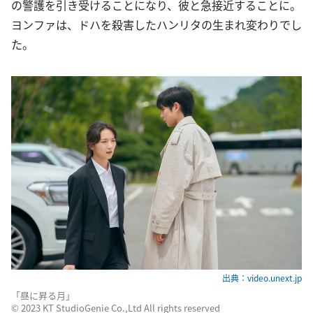
の警護を引き受けることになり、彼と急接近することに。
ヨンファは、ドハを殺害したハンリタの生まれ変わりでし
た。
出典：video.unext.jp
「昼に昇る月」
©︎ 2023 KT StudioGenie Co.,Ltd All rights reserved