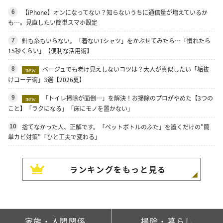
【iPhone】オンになってない？知らないうちに通信量が増えているか
6
も…。見直したい簡単スマホ設定
針も糸もいらない。「着ないTシャツ」をかぶせてみたら…「慣れたら
7
15秒くらい」【便利な活用術】
ベージュでも老け見えしないコツは？大人が真似したい「垢抜
8
new
けコーデ術」3選【2026夏】
「トイレ掃除が面倒…」を解決！お掃除のプロがやめた【3つの
9
new
こと】「ラクになる」「床にモノを置かない」
捨てなかった人、正解です。「ペットボトルのふた」を置くだけの"簡
10
単カビ対策"「ひと工夫で変わる」
ランキングをもっと見る
家族・人間関係
掃除・暮らし