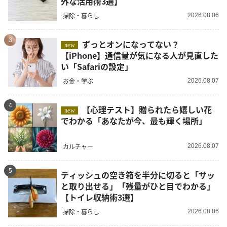
外な活用術3選】
掃除・暮らし
2026.08.06
3
ずっとオンになってない？
new
【iPhone】通信量が気になる人が見直した
い「Safariの設定」
お金・学ぶ
2026.08.07
4
【心理テスト】贈られたら嬉しい花
new
でわかる「あなたが今、最も輝く場所」
カルチャー
2026.08.07
5
ティッシュの空き箱を半分に切ると「サッ
と取り出せる」「残量がひと目でわかる」
【トイレ収納術3選】
掃除・暮らし
2026.08.06