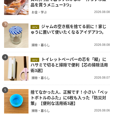
品を買うメニュー3つ」
お金・学ぶ
2026.08.08
3
ジャムの空き瓶を捨てる前に！家じ
new
ゅうに置いて使いたくなるアイデア3つ。
掃除・暮らし
2026.08.08
4
トイレットペーパーの芯を「縦」に
new
ハサミで切ると掃除で便利【芯の掃除活用
術3選】
掃除・暮らし
2026.08.07
5
捨てなかった人、正解です！小さい「ペッ
トボトルのふた」に6枚も入った「防災対
策」【便利な活用術3選】
掃除・暮らし
2026.08.06