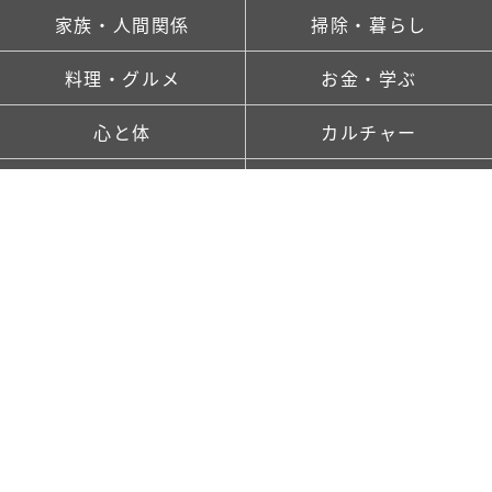
家族・人間関係
掃除・暮らし
料理・グルメ
お金・学ぶ
心と体
カルチャー
ランキング
新着記事一覧
saitaとは
TOP
FOLLOW US!