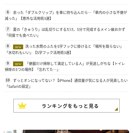
余った「ダブルクリップ」を車に持ち込んだら…「車内の小さな不便が
6
減った」【意外な活用術3選】
夏の「きゅうり」は乱切りにするだけ。5分で完成するメイン級おかず
7
「何度でも食べたい」
洗った水筒のふたをS字フックに掛けると「場所を取らない」
8
new
「水切れもいい」【S字フック活用術3選】
「便器だけ掃除して満足している人」が見逃しがちな【トイレ
9
new
掃除の3つの場所】「忘れてた…」
ずっとオンになってない？【iPhone】通信量が気になる人が見直したい
10
「Safariの設定」
ランキングをもっと見る