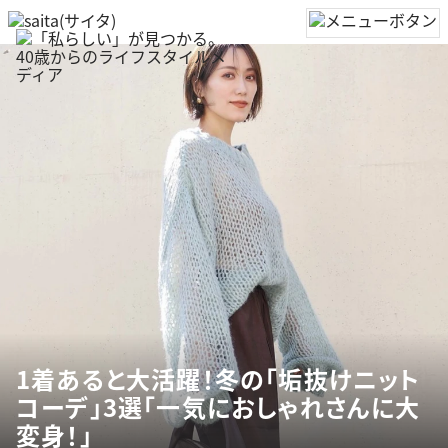
1着あると大活躍！冬の「垢抜けニット
コーデ」3選「一気におしゃれさんに大
変身！」