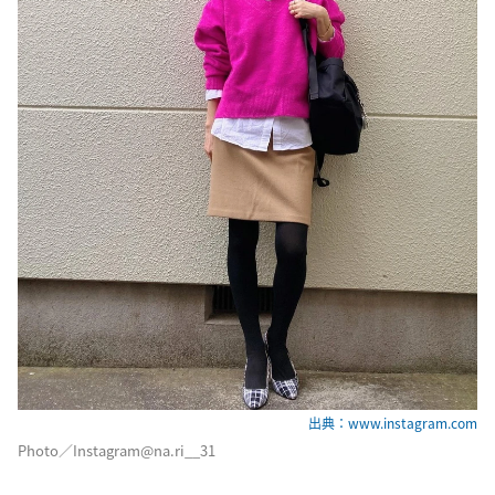
出典：www.instagram.com
Photo／Instagram@na.ri__31