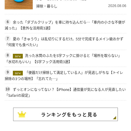
掃除・暮らし
2026.08.06
余った「ダブルクリップ」を車に持ち込んだら…「車内の小さな不便が
6
減った」【意外な活用術3選】
夏の「きゅうり」は乱切りにするだけ。5分で完成するメイン級おかず
7
「何度でも食べたい」
洗った水筒のふたをS字フックに掛けると「場所を取らない」
8
new
「水切れもいい」【S字フック活用術3選】
「便器だけ掃除して満足している人」が見逃しがちな【トイレ
9
new
掃除の3つの場所】「忘れてた…」
ずっとオンになってない？【iPhone】通信量が気になる人が見直したい
10
「Safariの設定」
ランキングをもっと見る