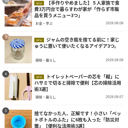
2
【手作りやめました】５人家族で食
new
費3万円台で暮らすわが家が「作らず市販
品を買うメニュー3つ」
お金・学ぶ
2026.08.08
3
ジャムの空き瓶を捨てる前に！家じ
new
ゅうに置いて使いたくなるアイデア3つ。
掃除・暮らし
2026.08.08
4
トイレットペーパーの芯を「縦」に
new
ハサミで切ると掃除で便利【芯の掃除活用
術3選】
掃除・暮らし
2026.08.07
5
捨てなかった人、正解です！小さい「ペッ
トボトルのふた」に6枚も入った「防災対
策」【便利な活用術3選】