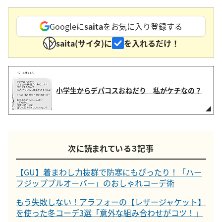
Googleに
saita
をお気に入り登録する
saita(サイタ)に
を入れるだけ！
小学生からデパコスおねだり 私がケチなの？
次に読まれている３記事
【GU】着まわし力抜群で防寒にもぴったり！「ハー
フジッププルオーバー」のおしゃれコーデ術
もう失敗しない！アラフォーの【レザージャケット】
を使った冬コーデ3選「意外な組み合わせがコツ！」