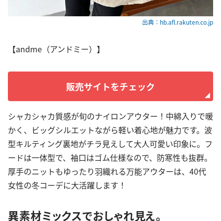
出典：hb.afl.rakuten.co.jp
【andme（アンドミー）】
販売サイトをチェック
シャカシャカ質感が旬のナイロンアウター！中綿入りで暖
かく、ビッグシルエットながら軽い着心地が魅力です。波
型キルティング裏地がチラ見えして大人可愛い印象に。フ
ードは一体型で、袖口はゴム仕様なので、防寒性も抜群。
厚手のニットもゆったり羽織れる万能アウターは、40代
女性の冬コーデに大活躍します！
異素材ミックスでおしゃれ見え。