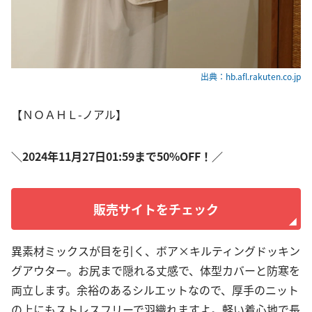
出典：hb.afl.rakuten.co.jp
【ＮＯＡＨＬ-ノアル】
＼2024年11月27日01:59まで50%OFF！／
販売サイトをチェック
異素材ミックスが目を引く、ボア×キルティングドッキン
グアウター。お尻まで隠れる丈感で、体型カバーと防寒を
両立します。余裕のあるシルエットなので、厚手のニット
の上にもストレスフリーで羽織れますよ。軽い着心地で長