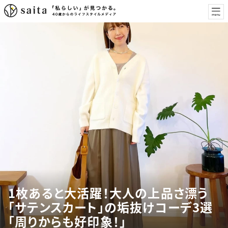
1枚あると大活躍！大人の上品さ漂う
「サテンスカート」の垢抜けコーデ3選
「周りからも好印象！」