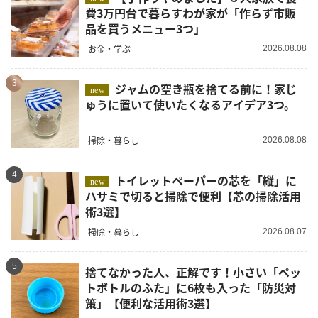
費3万円台で暮らすわが家が「作らず市販
品を買うメニュー3つ」
お金・学ぶ
2026.08.08
3
ジャムの空き瓶を捨てる前に！家じ
new
ゅうに置いて使いたくなるアイデア3つ。
掃除・暮らし
2026.08.08
4
トイレットペーパーの芯を「縦」に
new
ハサミで切ると掃除で便利【芯の掃除活用
術3選】
掃除・暮らし
2026.08.07
5
捨てなかった人、正解です！小さい「ペッ
トボトルのふた」に6枚も入った「防災対
策」【便利な活用術3選】