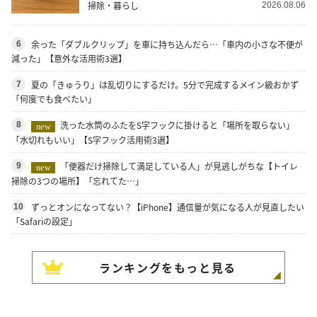
掃除・暮らし
2026.08.06
余った「ダブルクリップ」を車に持ち込んだら…「車内の小さな不便が
6
減った」【意外な活用術3選】
夏の「きゅうり」は乱切りにするだけ。5分で完成するメイン級おかず
7
「何度でも食べたい」
洗った水筒のふたをS字フックに掛けると「場所を取らない」
8
new
「水切れもいい」【S字フック活用術3選】
「便器だけ掃除して満足している人」が見逃しがちな【トイレ
9
new
掃除の3つの場所】「忘れてた…」
ずっとオンになってない？【iPhone】通信量が気になる人が見直したい
10
「Safariの設定」
ランキングをもっと見る