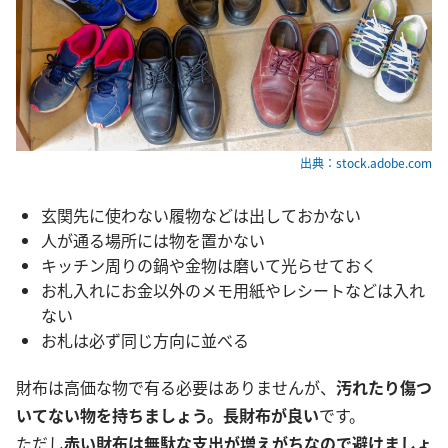
出典：stock.adobe.com
玄関先に使わない履物などは出しておかない
人が通る場所には物を置かない
キッチン周りの鍋や金物は磨いて光らせておく
お札入れにお金以外のメモ用紙やレシートなどは入れ
ない
お札は必ず同じ方向に並べる
財布は高価な物で有る必要はありませんが、
汚れたり傷つ
いてない物を持ちましょう。長財布が良い
です。
ただし
赤い財布は無駄な支出が増えがちなので避けましょ