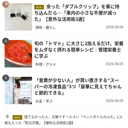
3
余った「ダブルクリップ」を車に持
new
ち込んだら…「車内の小さな不便が減っ
た」【意外な活用術3選】
掃除・暮らし
2026.08.06
4
旬の「トマト」に大さじ2加えるだけ。栄養
をムダなく摂れる簡単レシピ｜管理栄養士
に学ぶ
料理・グルメ
2026.08.05
5
「食費が少ない人」が買い置きする“スー
パーの冷凍食品”3つ「豪華に見えてちゃん
と節約できる」
お金・学ぶ
2026.08.05
捨てなかった人、正解です！小さい「ペットボトルのふた」に6
6
new
枚も入った「防災対策」【便利な活用術3選】