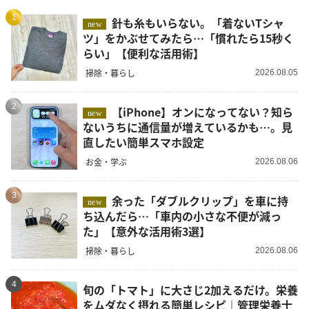
1
針も糸もいらない。「着ないTシャ
new
ツ」をかぶせてみたら…「慣れたら15秒く
らい」【便利な活用術】
掃除・暮らし
2026.08.05
2
【iPhone】オンになってない？知ら
new
ないうちに通信量が増えているかも…。見
直したい簡単スマホ設定
お金・学ぶ
2026.08.06
3
余った「ダブルクリップ」を車に持
new
ち込んだら…「車内の小さな不便が減っ
た」【意外な活用術3選】
掃除・暮らし
2026.08.06
4
旬の「トマト」に大さじ2加えるだけ。栄養
をムダなく摂れる簡単レシピ｜管理栄養士