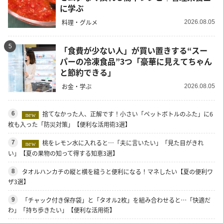
に学ぶ
料理・グルメ
2026.08.05
5
「食費が少ない人」が買い置きする“スー
パーの冷凍食品”3つ「豪華に見えてちゃん
と節約できる」
お金・学ぶ
2026.08.05
捨てなかった人、正解です！小さい「ペットボトルのふた」に6
6
new
枚も入った「防災対策」【便利な活用術3選】
桃をレモン水に入れると…「夫に言いたい」「見た目がきれ
7
new
い」【夏の果物の知って得する知恵3選】
タオルハンカチの縦と横を縫うと便利になる！マネしたい【夏の便利ワ
8
ザ3選】
「チャック付き保存袋」と「タオル2枚」を組み合わせると…「快適だ
9
わ」「持ち歩きたい」【便利な活用術】