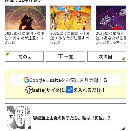
2025年＜星座別 ・健康
2025年＜星座別 ・仕事
2025年＜星座別 ・
運＞あなたが注意すべ
運＞あなたが注意すべ
運＞あなたが注意す
きこと
きこと
きこととラッキーアク
ョン。「事前に気をつ
ます！」
前の回
一覧
次の回
Googleに
saita
をお気に入り登録する
saita(サイタ)に
を入れるだけ！
容姿至上主義の男子たち。私は「何位」？