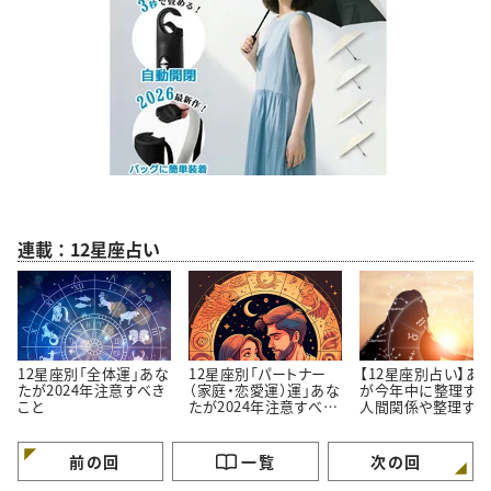
連載：12星座占い
12星座別「全体運」あな
12星座別「パートナー
【12星座別占い】あ
たが2024年注意すべき
（家庭・恋愛運）運」あな
が今年中に整理すべ
こと
たが2024年注意すべき
人間関係や整理すべ
こと
こと
前の回
一覧
次の回