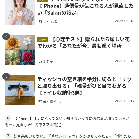
【iPhone】通信量が気になる人が見直した
い「Safariの設定」
お金・学ぶ
2026.08.07
4
【心理テスト】贈られたら嬉しい花
new
でわかる「あなたが今、最も輝く場所」
カルチャー
2026.08.07
5
ティッシュの空き箱を半分に切ると「サッ
と取り出せる」「残量がひと目でわかる」
【トイレ収納術3選】
掃除・暮らし
2026.08.06
【iPhone】オンになってない？知らないうちに通信量が増えているか
6
も…。見直したい簡単スマホ設定
針も糸もいらない。「着ないTシャツ」をかぶせてみたら…「慣れたら
7