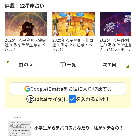
連載：12星座占い
2025年＜星座別 ・健康
2025年＜星座別 ・仕事
2025年＜星座別 ・
運＞あなたが注意すべ
運＞あなたが注意すべ
運＞あなたが注意す
きこと
きこと
きこととラッキーアク
ョン。「事前に気をつ
ます！」
前の回
一覧
次の回
Googleに
saita
をお気に入り登録する
saita(サイタ)に
を入れるだけ！
小学生からデパコスおねだり 私がケチなの？