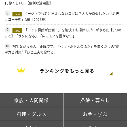
15秒くらい」【便利な活用術】
ベージュでも老け見えしないコツは？大人が真似したい「垢抜
8
new
けコーデ術」3選【2026夏】
「トイレ掃除が面倒…」を解決！お掃除のプロがやめた【3つの
9
new
こと】「ラクになる」「床にモノを置かない」
捨てなかった人、正解です。「ペットボトルのふた」を置くだけの"簡
10
単カビ対策"「ひと工夫で変わる」
ランキングをもっと見る
家族・人間関係
掃除・暮らし
料理・グルメ
お金・学ぶ