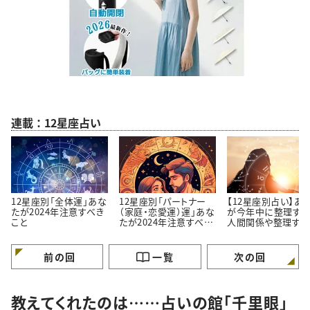
連載：12星座占い
12星座別「全体運」あな
12星座別「パートナー
【12星座別占い】あ
たが2024年注意すべき
（家庭・恋愛運）運」あな
が今年中に整理すべ
こと
たが2024年注意すべき
人間関係や整理すべ
こと
こと
前の回
一覧
次の回
教えてくれたのは……占いの館「千里眼」