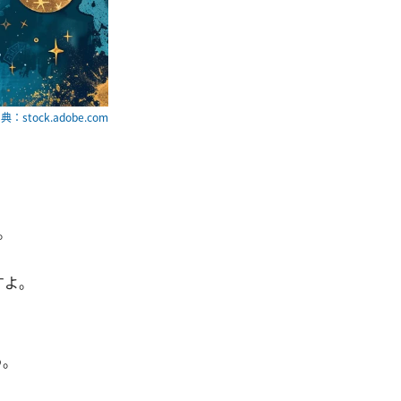
典：stock.adobe.com
。
すよ。
う。