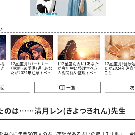
い
あな
12星座別「パートナー
【12星座別占い】あなた
12星座別「健康
べき
（家庭・恋愛運）運」あな
が今年中に整理すべき
たが2024年注意
たが2024年注意すべき
人間関係や整理すべき
こと
こと
こと
の回
一覧
次
たのは……清月レン(きよつきれん)先生
性を中心に年間50万人の占い実績がある占いの館「千里眼」。今