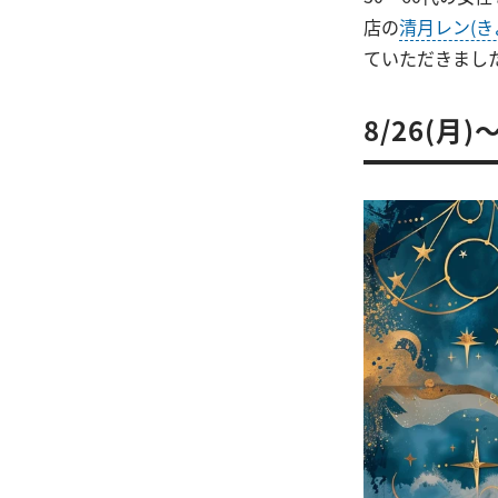
店の
清月レン(き
ていただきまし
8/26(月