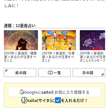
しみに！
連載：12星座占い
2025年＜星座別 ・健康
2025年＜星座別 ・仕事
2025年＜星座別 ・
運＞あなたが注意すべ
運＞あなたが注意すべ
運＞あなたが注意す
きこと
きこと
きこととラッキーアク
ョン。「事前に気をつ
ます！」
前の回
一覧
次の回
Googleに
saita
をお気に入り登録する
saita(サイタ)に
を入れるだけ！