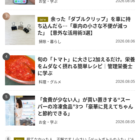
お金・学ぶ
2026.08.06
3
余った「ダブルクリップ」を車に持
new
ち込んだら…「車内の小さな不便が減っ
た」【意外な活用術3選】
掃除・暮らし
2026.08.06
4
旬の「トマト」に大さじ2加えるだけ。栄養
をムダなく摂れる簡単レシピ｜管理栄養士
に学ぶ
料理・グルメ
2026.08.05
5
「食費が少ない人」が買い置きする“スー
パーの冷凍食品”3つ「豪華に見えてちゃん
と節約できる」
お金・学ぶ
2026.08.05
捨てなかった人、正解です！小さい「ペットボトルのふた」に6
6