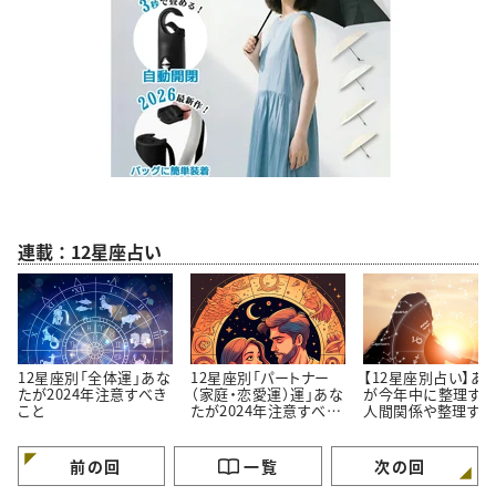
連載：12星座占い
12星座別「全体運」あな
12星座別「パートナー
【12星座別占い】あ
たが2024年注意すべき
（家庭・恋愛運）運」あな
が今年中に整理すべ
こと
たが2024年注意すべき
人間関係や整理すべ
こと
こと
前の回
一覧
次の回