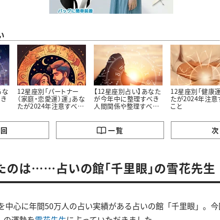
い
あな
12星座別「パートナー
【12星座別占い】あなた
12星座別「健康
べき
（家庭・恋愛運）運」あな
が今年中に整理すべき
たが2024年注意
たが2024年注意すべき
人間関係や整理すべき
こと
こと
こと
の回
一覧
次
たのは……占いの館「千里眼」の雪花先生
性を中心に年間50万人の占い実績がある占いの館「千里眼」。今回
」の運勢を
雪花先生
に占っていただきました。