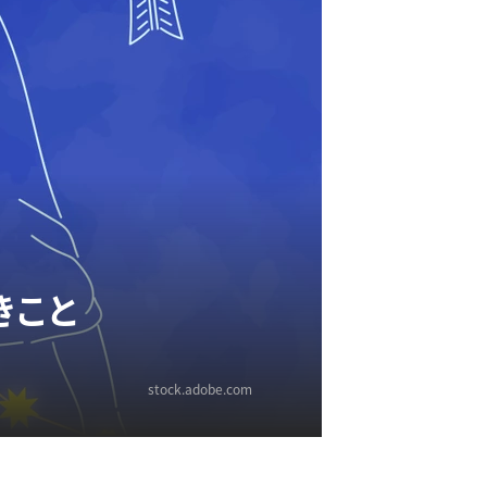
きこと
stock.adobe.com