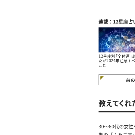
連載：12星座占
12星座別「全体運」
たが2024年注意す
こと
前
教えてくれ
30～60代の女
期の「ふたご座