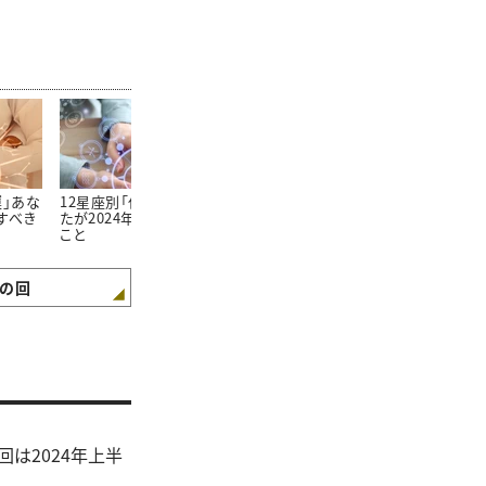
運」あな
12星座別「仕事運」あな
＜おひつじ座＞2024年
＜おうし座＞2
すべき
たが2024年注意すべき
上半期あなたが注意す
半期あなたが
こと
べきこと
きこと
の回
は2024年上半