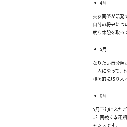
4月
交友関係が活発
自分の将来につ
度な休憩を取っ
5月
なりたい自分像
一人になって、
積極的に取り入
6月
5月下旬にふた
1年間続く幸運
ャンスです。