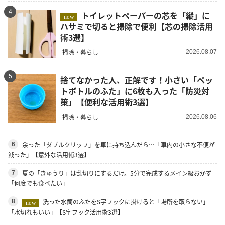
4
トイレットペーパーの芯を「縦」に
new
ハサミで切ると掃除で便利【芯の掃除活用
術3選】
掃除・暮らし
2026.08.07
5
捨てなかった人、正解です！小さい「ペッ
トボトルのふた」に6枚も入った「防災対
策」【便利な活用術3選】
掃除・暮らし
2026.08.06
余った「ダブルクリップ」を車に持ち込んだら…「車内の小さな不便が
6
減った」【意外な活用術3選】
夏の「きゅうり」は乱切りにするだけ。5分で完成するメイン級おかず
7
「何度でも食べたい」
洗った水筒のふたをS字フックに掛けると「場所を取らない」
8
new
「水切れもいい」【S字フック活用術3選】