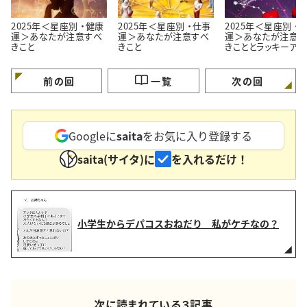
2025年＜星座別 ・健康
2025年＜星座別 ・仕事
2025年＜星座別 ・
運＞あなたが注意すべ
運＞あなたが注意すべ
運＞あなたが注意す
きこと
きこと
きこととラッキーアク
ョン。「事前に気をつ
ます！」
前の回
一覧
次の回
Googleに
saita
をお気に入り登録する
saita(サイタ)に
を入れるだけ！
小学生からデパコスおねだり 私がケチなの？
次に読まれている３記事