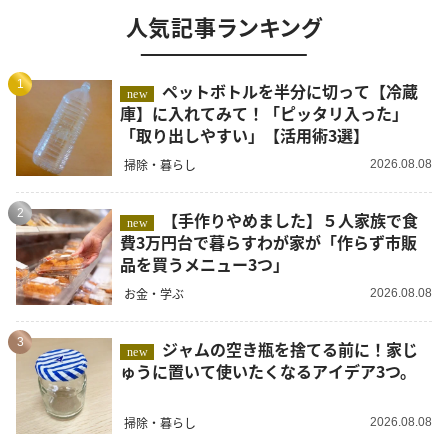
人気記事ランキング
1
ペットボトルを半分に切って【冷蔵
new
庫】に入れてみて！「ピッタリ入った」
「取り出しやすい」【活用術3選】
掃除・暮らし
2026.08.08
2
【手作りやめました】５人家族で食
new
費3万円台で暮らすわが家が「作らず市販
品を買うメニュー3つ」
お金・学ぶ
2026.08.08
3
ジャムの空き瓶を捨てる前に！家じ
new
ゅうに置いて使いたくなるアイデア3つ。
掃除・暮らし
2026.08.08