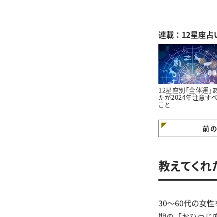
連載：12星座占
12星座別「全体運」
たが2024年注意す
こと
前
教えてくれ
30～60代の女
期の「おひつじ