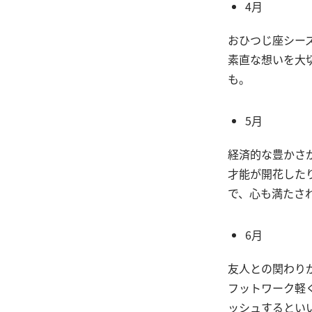
4月
おひつじ座シー
素直な想いを大
も。
5月
経済的な豊かさ
才能が開花した
で、心も満たさ
6月
友人との関わり
フットワーク軽
ッシュするとい