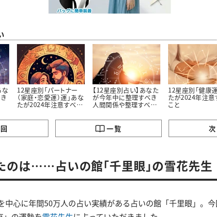
い
あな
12星座別「パートナー
【12星座別占い】あなた
12星座別「健康
べき
（家庭・恋愛運）運」あな
が今年中に整理すべき
たが2024年注意
たが2024年注意すべき
人間関係や整理すべき
こと
こと
こと
の回
一覧
次
たのは……占いの館「千里眼」の雪花先生
性を中心に年間50万人の占い実績がある占いの館「千里眼」。今回
座」の運勢を
雪花先生
に占っていただきました。