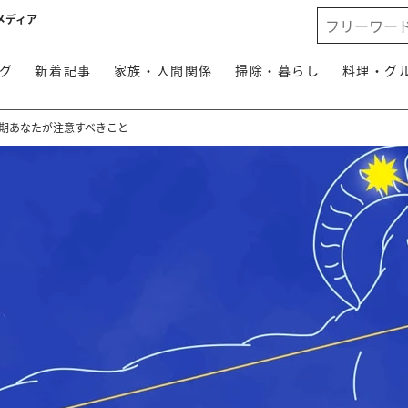
メディア
グ
新着記事
家族・人間関係
掃除・暮らし
料理・グ
半期あなたが注意すべきこと