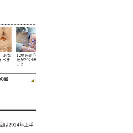
運」あな
12星座別「仕事運」あな
＜おうし座＞2024年上
＜ふたご座＞2
すべき
たが2024年注意すべき
半期あなたが注意すべ
半期あなたが
こと
きこと
きこと
の回
は2024年上半