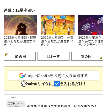
連載：12星座占い
2025年＜星座別 ・健康
2025年＜星座別 ・仕事
2025年＜星座別 ・
運＞あなたが注意すべ
運＞あなたが注意すべ
運＞あなたが注意す
きこと
きこと
きこととラッキーアク
ョン。「事前に気をつ
ます！」
前の回
一覧
次の回
Googleに
saita
をお気に入り登録する
saita(サイタ)に
を入れるだけ！
小学生からデパコスおねだり 私がケチなの？