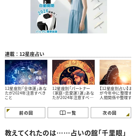
連載：12星座占い
12星座別「全体運」あな
12星座別「パートナー
【12星座別占い】あ
たが2024年注意すべき
（家庭・恋愛運）運」あな
が今年中に整理すべ
こと
たが2024年注意すべき
人間関係や整理すべ
こと
こと
前の回
一覧
次の回
教えてくれたのは……占いの館「千里眼」