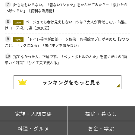
針も糸もいらない。「着ないTシャツ」をかぶせてみたら…「慣れたら
7
15秒くらい」【便利な活用術】
ベージュでも老け見えしないコツは？大人が真似したい「垢抜
8
new
けコーデ術」3選【2026夏】
「トイレ掃除が面倒…」を解決！お掃除のプロがやめた【3つの
9
new
こと】「ラクになる」「床にモノを置かない」
捨てなかった人、正解です。「ペットボトルのふた」を置くだけの"簡
10
単カビ対策"「ひと工夫で変わる」
ランキングをもっと見る
家族・人間関係
掃除・暮らし
料理・グルメ
お金・学ぶ