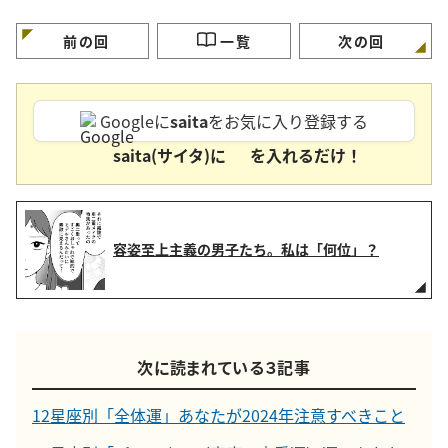
ョン。「事前に気をつ
ます！」
前の回
一覧
次の回
Googleに
saita
をお気に入り登録する
saita(サイタ)に
を入れるだけ！
容姿至上主義の男子たち。私は「何位」？
次に読まれている３記事
12星座別「全体運」あなたが2024年注意すべきこと