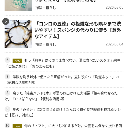
掃除・暮らし
2026.08.05
5
「コンロの五徳」の複雑な形も隅々まで洗
いやすい！スポンジの代わりに使う【意外
なアイテム】
掃除・暮らし
2026.08.04
もう「納豆」はそのまま食べない。夏に食べたいスタミナ納豆
6
new
「ご飯が進む」「おつまみにも」
洋服を洗う以外で使ったら正解だった。夏に役立つ「洗濯ネット」の
7
【便利な活用術3選】
余った「結束バンド1本」が夏のお出かけに大活躍「組み合わせるだ
8
け」「かさばらない」【便利な活用術】
夏の「みそ汁」に2つ混ぜるだけ！たんぱく質や食物繊維も摂れるレシ
9
ピ【夏バテ対策に】
旬の「トマト」に大さじ2加えるだけ。栄養をムダなく摂れる簡
10
new