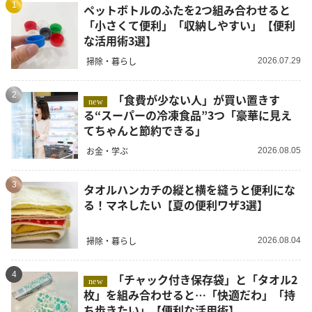
1
ペットボトルのふたを2つ組み合わせると
「小さくて便利」「収納しやすい」【便利
な活用術3選】
掃除・暮らし
2026.07.29
2
「食費が少ない人」が買い置きす
new
る“スーパーの冷凍食品”3つ「豪華に見え
てちゃんと節約できる」
お金・学ぶ
2026.08.05
3
タオルハンカチの縦と横を縫うと便利にな
る！マネしたい【夏の便利ワザ3選】
掃除・暮らし
2026.08.04
4
「チャック付き保存袋」と「タオル2
new
枚」を組み合わせると…「快適だわ」「持
ち歩きたい」【便利な活用術】