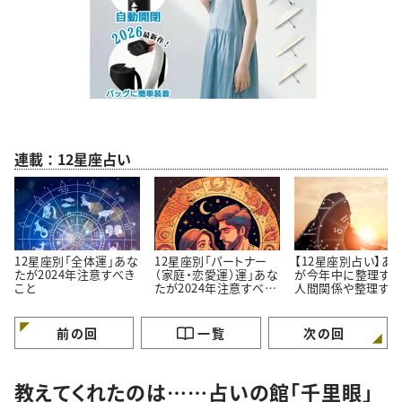
連載：12星座占い
12星座別「全体運」あな
12星座別「パートナー
【12星座別占い】あ
たが2024年注意すべき
（家庭・恋愛運）運」あな
が今年中に整理すべ
こと
たが2024年注意すべき
人間関係や整理すべ
こと
こと
前の回
一覧
次の回
教えてくれたのは……占いの館「千里眼」