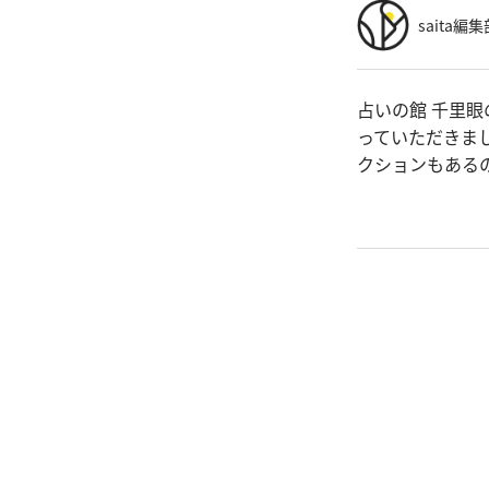
saita編集
占いの館 千里
っていただきま
クションもある