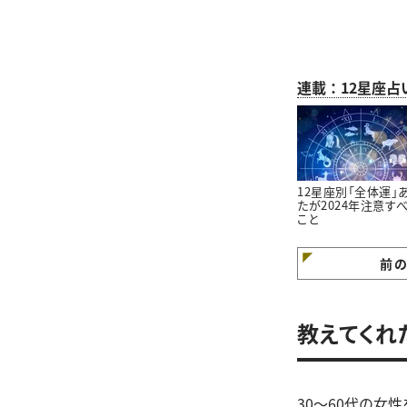
連載：12星座占
12星座別「全体運」
たが2024年注意す
こと
前
教えてくれ
30～60代の女