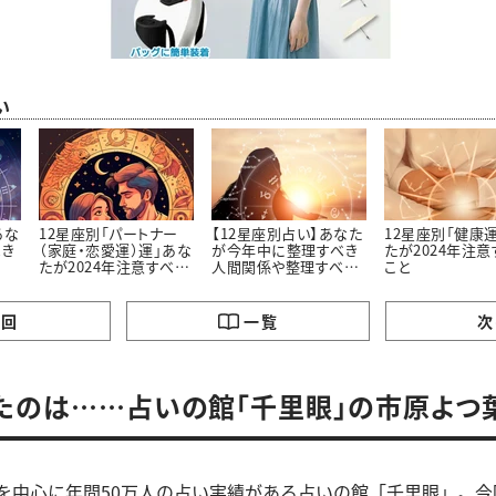
い
あな
12星座別「パートナー
【12星座別占い】あなた
12星座別「健康
べき
（家庭・恋愛運）運」あな
が今年中に整理すべき
たが2024年注意
たが2024年注意すべき
人間関係や整理すべき
こと
こと
こと
の回
一覧
次
たのは……占いの館「千里眼」の市原よつ
性を中心に年間50万人の占い実績がある占いの館「千里眼」。