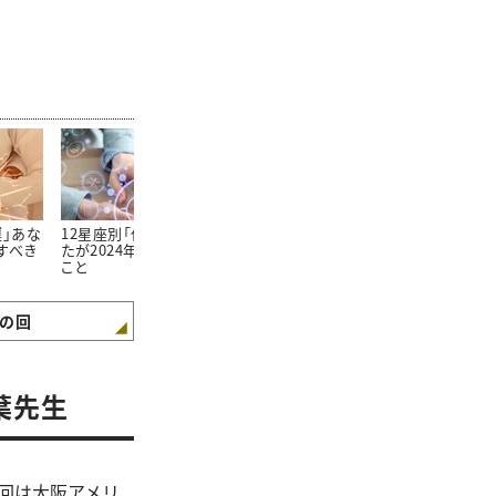
運」あな
12星座別「仕事運」あな
＜おひつじ座＞2024年
＜おうし座＞2
すべき
たが2024年注意すべき
上半期あなたが注意す
半期あなたが
こと
べきこと
きこと
の回
葉先生
今回は大阪アメリ