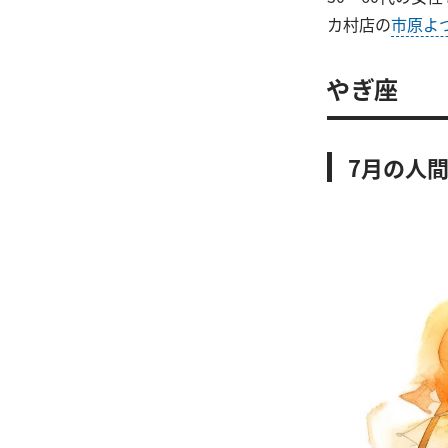
カ村店の
市原よ
やぎ座
7月の人