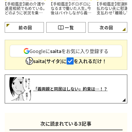
【手相鑑定】親の介護や
【手相鑑定】ボロボロに
【手相鑑定】慰謝料
遺産相続でもめている。
なるまで働いた人生。今
払わない夫に慰謝料
どのように状況を乗り
後はバイトしながら義母
支払わせ「離婚して
越えればいい？＜53歳
との同居を避けたい＜
再スタート」したい＜
女性＞
50歳女性＞
歳女性＞
前の回
一覧
次の回
Googleに
saita
をお気に入り登録する
saita(サイタ)に
を入れるだけ！
「義両親と同居はしない」約束は…！？
次に読まれている３記事