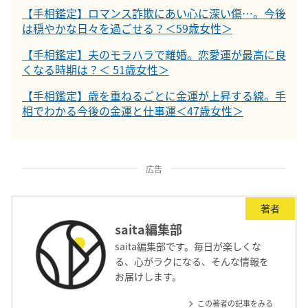
【手相鑑定】ロマンス詐欺にあい心に深い傷…。今後
は穏やかな日々を過ごせる？＜59歳女性＞
【手相鑑定】夫のモラハラで離婚。恋愛運が最高に良
くなる時期は？＜ 51歳女性＞
【手相鑑定】歳を重ねるごとに金運が上昇する線。手
相でわかる今後の金運と仕事運＜47歳女性＞
広告
著者
saita編集部
saita編集部です。毎日が楽しくな
る、心がラクになる、そんな情報を
お届けします。
この著者の記事をみる