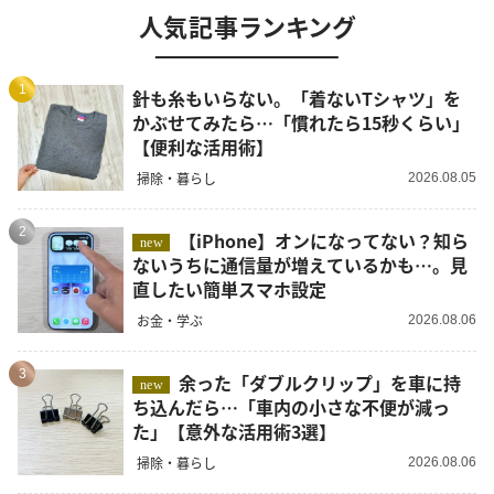
人気記事ランキング
1
針も糸もいらない。「着ないTシャツ」を
かぶせてみたら…「慣れたら15秒くらい」
【便利な活用術】
掃除・暮らし
2026.08.05
2
【iPhone】オンになってない？知ら
new
ないうちに通信量が増えているかも…。見
直したい簡単スマホ設定
お金・学ぶ
2026.08.06
3
余った「ダブルクリップ」を車に持
new
ち込んだら…「車内の小さな不便が減っ
た」【意外な活用術3選】
掃除・暮らし
2026.08.06