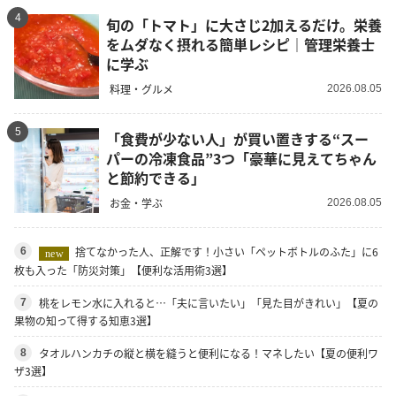
4
旬の「トマト」に大さじ2加えるだけ。栄養
をムダなく摂れる簡単レシピ｜管理栄養士
に学ぶ
料理・グルメ
2026.08.05
5
「食費が少ない人」が買い置きする“スー
パーの冷凍食品”3つ「豪華に見えてちゃん
と節約できる」
お金・学ぶ
2026.08.05
捨てなかった人、正解です！小さい「ペットボトルのふた」に6
6
new
枚も入った「防災対策」【便利な活用術3選】
桃をレモン水に入れると…「夫に言いたい」「見た目がきれい」【夏の
7
果物の知って得する知恵3選】
タオルハンカチの縦と横を縫うと便利になる！マネしたい【夏の便利ワ
8
ザ3選】