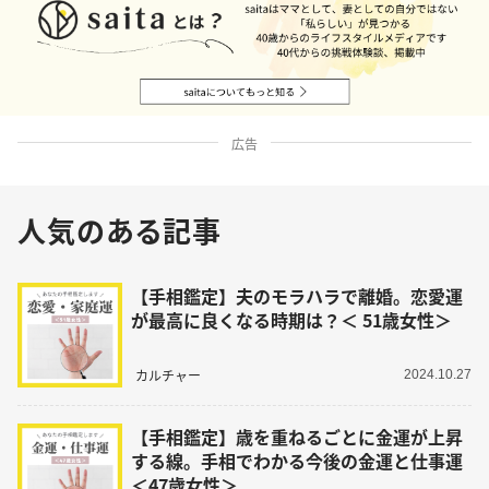
広告
人気のある記事
【手相鑑定】夫のモラハラで離婚。恋愛運
が最高に良くなる時期は？＜ 51歳女性＞
カルチャー
2024.10.27
【手相鑑定】歳を重ねるごとに金運が上昇
する線。手相でわかる今後の金運と仕事運
＜47歳女性＞