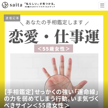
連載記事
【手相鑑定】せっかくの強い「運命線」
の力を弱めてしまう行動。いま気づく
べきサイン＜55歳女性＞