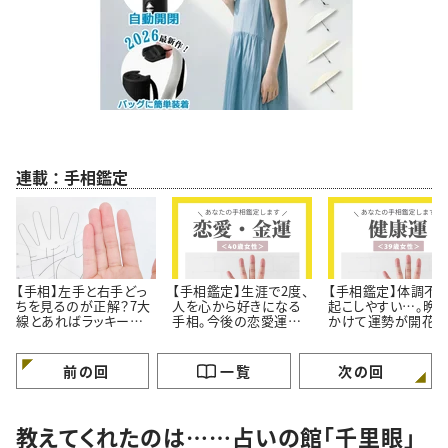
連載：手相鑑定
【手相】左手と右手どっ
【手相鑑定】生涯で2度、
【手相鑑定】体調不
ちを見るのが正解？7大
人を心から好きになる
起こしやすい…。晩
線とあればラッキーな
手相。今後の恋愛運と
かけて運勢が開花す
幸運線
金運＜40歳女性＞
手相＜39歳女性＞
前の回
一覧
次の回
教えてくれたのは……占いの館「千里眼」