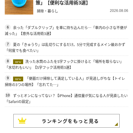
策」【便利な活用術3選】
掃除・暮らし
2026.08.06
余った「ダブルクリップ」を車に持ち込んだら…「車内の小さな不便が
6
減った」【意外な活用術3選】
夏の「きゅうり」は乱切りにするだけ。5分で完成するメイン級おかず
7
「何度でも食べたい」
洗った水筒のふたをS字フックに掛けると「場所を取らない」
8
new
「水切れもいい」【S字フック活用術3選】
「便器だけ掃除して満足している人」が見逃しがちな【トイレ
9
new
掃除の3つの場所】「忘れてた…」
ずっとオンになってない？【iPhone】通信量が気になる人が見直したい
10
「Safariの設定」
ランキングをもっと見る