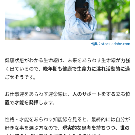
出典：stock.adobe.com
健康状態がわかる生命線は、未来をあらわす生命線が力強
く出ているので、
晩年期も健康で生命力に溢れ活動的に過
ごせそう
です。
お仕事運をあらわす運命線は、
人のサポートをする立ち位
置で才能を発揮
します。
性格・才能をあらわす知能線を見ると、最終的には自分が
好きな事を選ぶ方なので、
現実的な思考を持ちつつ、世の