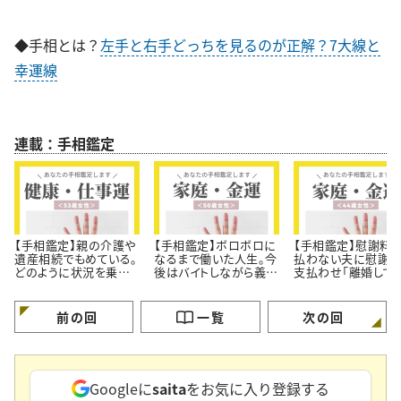
◆手相とは？
左手と右手どっちを見るのが正解？7大線と
幸運線
連載：手相鑑定
【手相鑑定】親の介護や
【手相鑑定】ボロボロに
【手相鑑定】慰謝料
遺産相続でもめている。
なるまで働いた人生。今
払わない夫に慰謝料
どのように状況を乗り
後はバイトしながら義母
支払わせ「離婚して
越えればいい？＜53歳
との同居を避けたい＜
再スタート」したい＜
女性＞
50歳女性＞
歳女性＞
前の回
一覧
次の回
Googleに
saita
をお気に入り登録する