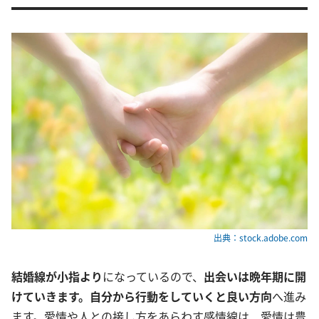
出典：stock.adobe.com
結婚線が小指より
になっているので、
出会いは晩年期に開
けていきます。
自分から行動をしていくと良い方向
へ進み
ます。愛情や人との接し方をあらわす感情線は、愛情は豊