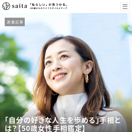
連載記事
「自分の好きな人生を歩める」手相と
は？【50歳女性手相鑑定】