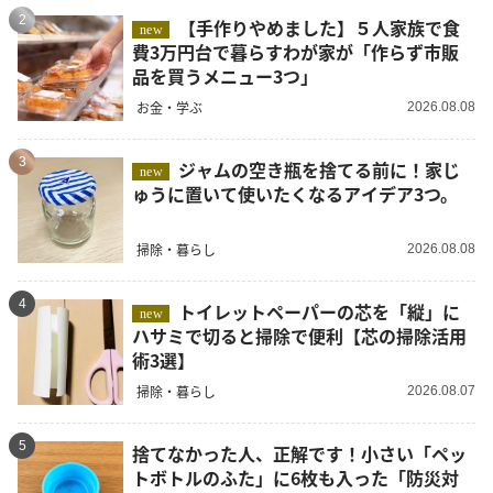
2
【手作りやめました】５人家族で食
new
費3万円台で暮らすわが家が「作らず市販
品を買うメニュー3つ」
お金・学ぶ
2026.08.08
3
ジャムの空き瓶を捨てる前に！家じ
new
ゅうに置いて使いたくなるアイデア3つ。
掃除・暮らし
2026.08.08
4
トイレットペーパーの芯を「縦」に
new
ハサミで切ると掃除で便利【芯の掃除活用
術3選】
掃除・暮らし
2026.08.07
5
捨てなかった人、正解です！小さい「ペッ
トボトルのふた」に6枚も入った「防災対