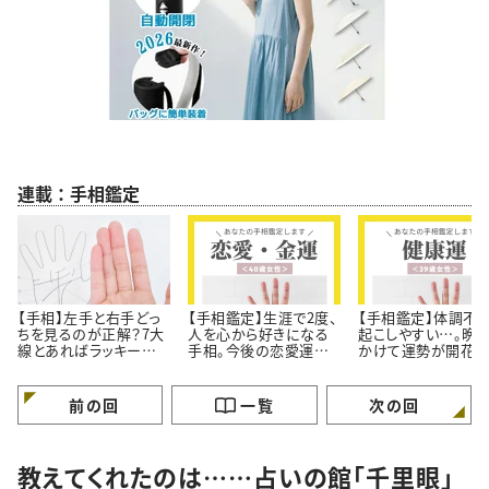
連載：手相鑑定
【手相】左手と右手どっ
【手相鑑定】生涯で2度、
【手相鑑定】体調不
ちを見るのが正解？7大
人を心から好きになる
起こしやすい…。晩
線とあればラッキーな
手相。今後の恋愛運と
かけて運勢が開花す
幸運線
金運＜40歳女性＞
手相＜39歳女性＞
前の回
一覧
次の回
教えてくれたのは……占いの館「千里眼」