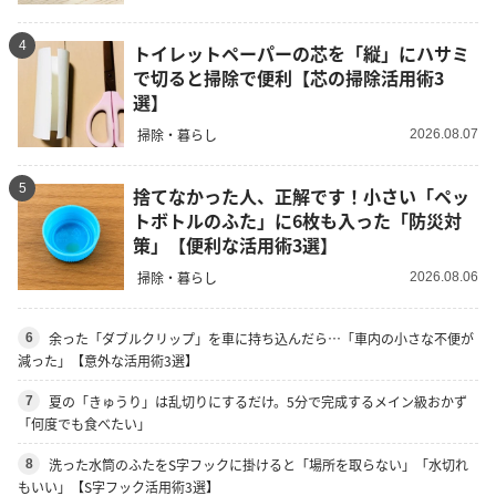
4
トイレットペーパーの芯を「縦」にハサミ
で切ると掃除で便利【芯の掃除活用術3
選】
掃除・暮らし
2026.08.07
5
捨てなかった人、正解です！小さい「ペッ
トボトルのふた」に6枚も入った「防災対
策」【便利な活用術3選】
掃除・暮らし
2026.08.06
余った「ダブルクリップ」を車に持ち込んだら…「車内の小さな不便が
6
減った」【意外な活用術3選】
夏の「きゅうり」は乱切りにするだけ。5分で完成するメイン級おかず
7
「何度でも食べたい」
洗った水筒のふたをS字フックに掛けると「場所を取らない」「水切れ
8
もいい」【S字フック活用術3選】