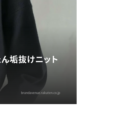
たん垢抜けニット
brandavenue.rakuten.co.jp