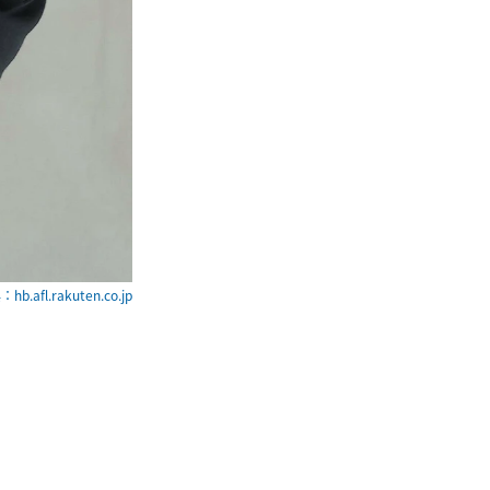
hb.afl.rakuten.co.jp