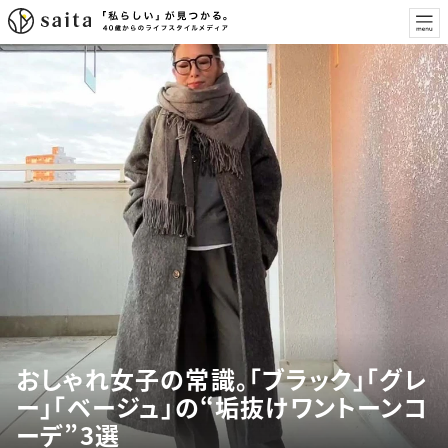
おしゃれ女子の常識。「ブラック」「グレ
ー」「ベージュ」の“垢抜けワントーンコ
ーデ”3選