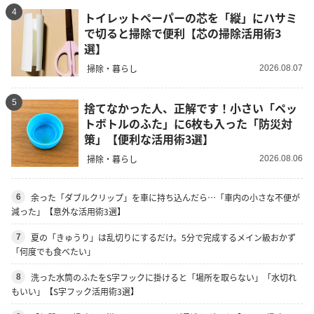
4
トイレットペーパーの芯を「縦」にハサミ
で切ると掃除で便利【芯の掃除活用術3
選】
掃除・暮らし
2026.08.07
5
捨てなかった人、正解です！小さい「ペッ
トボトルのふた」に6枚も入った「防災対
策」【便利な活用術3選】
掃除・暮らし
2026.08.06
余った「ダブルクリップ」を車に持ち込んだら…「車内の小さな不便が
6
減った」【意外な活用術3選】
夏の「きゅうり」は乱切りにするだけ。5分で完成するメイン級おかず
7
「何度でも食べたい」
洗った水筒のふたをS字フックに掛けると「場所を取らない」「水切れ
8
もいい」【S字フック活用術3選】