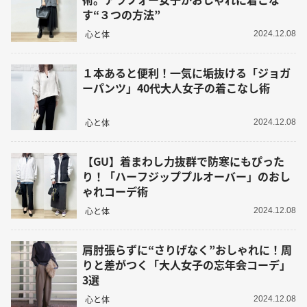
す“３つの方法”
心と体
2024.12.08
１本あると便利！一気に垢抜ける「ジョガ
ーパンツ」40代大人女子の着こなし術
心と体
2024.12.08
【GU】着まわし力抜群で防寒にもぴった
り！「ハーフジッププルオーバー」のおし
ゃれコーデ術
心と体
2024.12.08
肩肘張らずに“さりげなく”おしゃれに！周
りと差がつく「大人女子の忘年会コーデ」
3選
心と体
2024.12.08