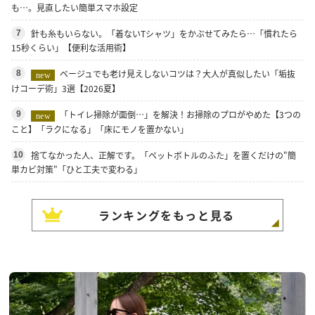
も…。見直したい簡単スマホ設定
針も糸もいらない。「着ないTシャツ」をかぶせてみたら…「慣れたら
7
15秒くらい」【便利な活用術】
ベージュでも老け見えしないコツは？大人が真似したい「垢抜
8
new
けコーデ術」3選【2026夏】
「トイレ掃除が面倒…」を解決！お掃除のプロがやめた【3つの
9
new
こと】「ラクになる」「床にモノを置かない」
捨てなかった人、正解です。「ペットボトルのふた」を置くだけの"簡
10
単カビ対策"「ひと工夫で変わる」
ランキングをもっと見る