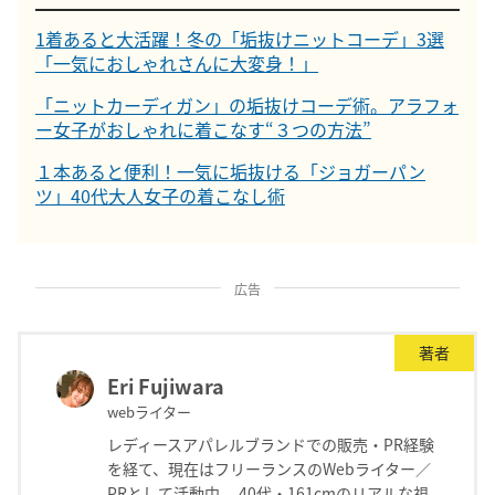
1着あると大活躍！冬の「垢抜けニットコーデ」3選
「一気におしゃれさんに大変身！」
「ニットカーディガン」の垢抜けコーデ術。アラフォ
ー女子がおしゃれに着こなす“３つの方法”
１本あると便利！一気に垢抜ける「ジョガーパン
ツ」40代大人女子の着こなし術
広告
著者
Eri Fujiwara
webライター
レディースアパレルブランドでの販売・PR経験
を経て、現在はフリーランスのWebライター／
PRとして活動中。 40代・161cmのリアルな視