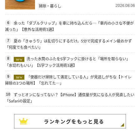
掃除・暮らし
2026.08.06
余った「ダブルクリップ」を車に持ち込んだら…「車内の小さな不便が
6
減った」【意外な活用術3選】
夏の「きゅうり」は乱切りにするだけ。5分で完成するメイン級おかず
7
「何度でも食べたい」
洗った水筒のふたをS字フックに掛けると「場所を取らない」
8
new
「水切れもいい」【S字フック活用術3選】
「便器だけ掃除して満足している人」が見逃しがちな【トイレ
9
new
掃除の3つの場所】「忘れてた…」
ずっとオンになってない？【iPhone】通信量が気になる人が見直したい
10
「Safariの設定」
ランキングをもっと見る