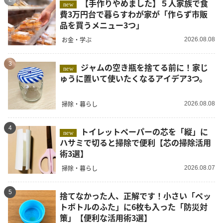
【手作りやめました】５人家族で食
new
費3万円台で暮らすわが家が「作らず市販
品を買うメニュー3つ」
お金・学ぶ
2026.08.08
3
ジャムの空き瓶を捨てる前に！家じ
new
ゅうに置いて使いたくなるアイデア3つ。
掃除・暮らし
2026.08.08
4
トイレットペーパーの芯を「縦」に
new
ハサミで切ると掃除で便利【芯の掃除活用
術3選】
掃除・暮らし
2026.08.07
5
捨てなかった人、正解です！小さい「ペッ
トボトルのふた」に6枚も入った「防災対
策」【便利な活用術3選】