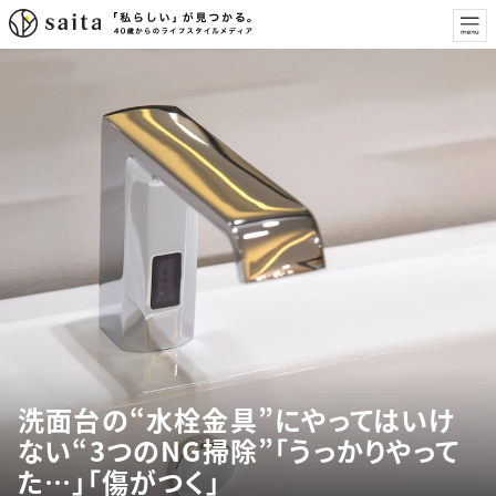
洗面台の“水栓金具”にやってはいけ
ない“3つのNG掃除”「うっかりやって
た…」「傷がつく」