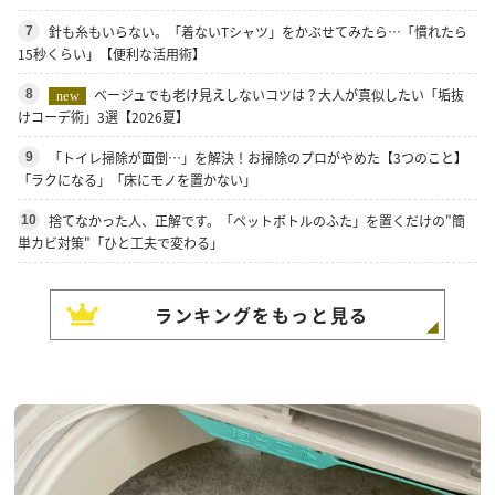
針も糸もいらない。「着ないTシャツ」をかぶせてみたら…「慣れたら
7
15秒くらい」【便利な活用術】
ベージュでも老け見えしないコツは？大人が真似したい「垢抜
8
new
けコーデ術」3選【2026夏】
「トイレ掃除が面倒…」を解決！お掃除のプロがやめた【3つのこと】
9
「ラクになる」「床にモノを置かない」
捨てなかった人、正解です。「ペットボトルのふた」を置くだけの"簡
10
単カビ対策"「ひと工夫で変わる」
ランキングをもっと見る