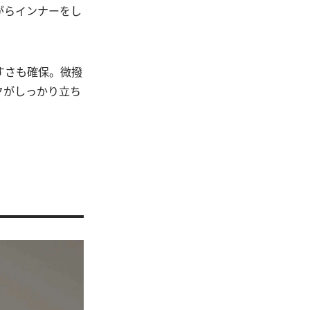
がらインナーをし
すさも確保。微撥
クがしっかり立ち