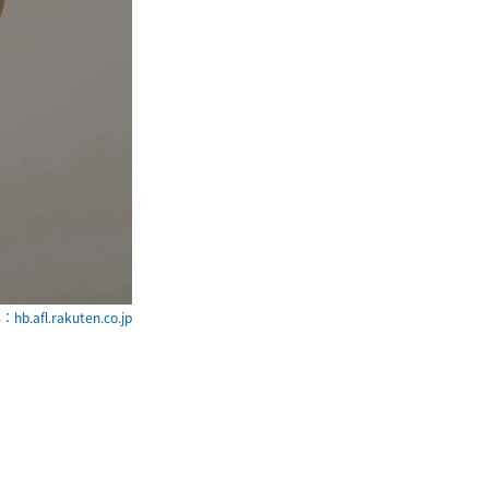
hb.afl.rakuten.co.jp