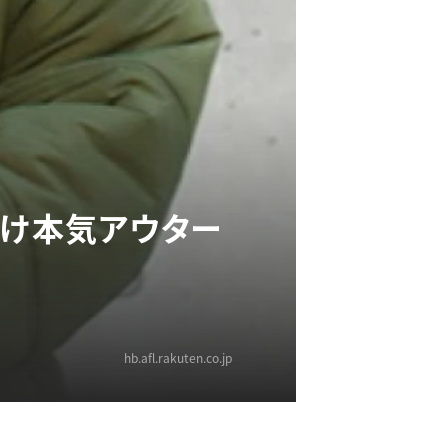
向け本気アウター
hb.afl.rakuten.co.jp