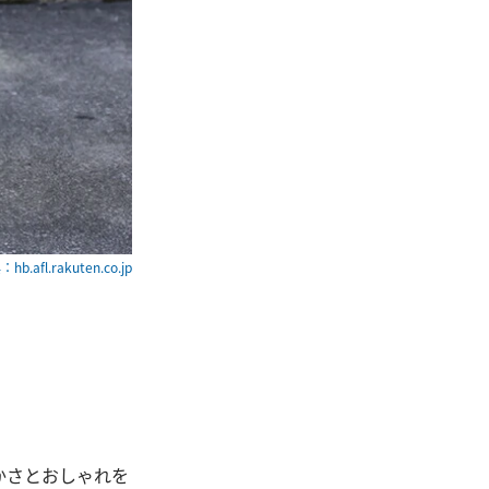
hb.afl.rakuten.co.jp
かさとおしゃれを