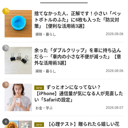
1
捨てなかった人、正解です！小さい「ペッ
トボトルのふた」に6枚も入った「防災対
策」【便利な活用術3選】
掃除・暮らし
2026.08.06
2
余った「ダブルクリップ」を車に持ち込ん
だら…「車内の小さな不便が減った」【意
外な活用術3選】
掃除・暮らし
2026.08.06
3
ずっとオンになってない？
new
【iPhone】通信量が気になる人が見直した
い「Safariの設定」
お金・学ぶ
2026.08.07
4
【心理テスト】贈られたら嬉しい花
new