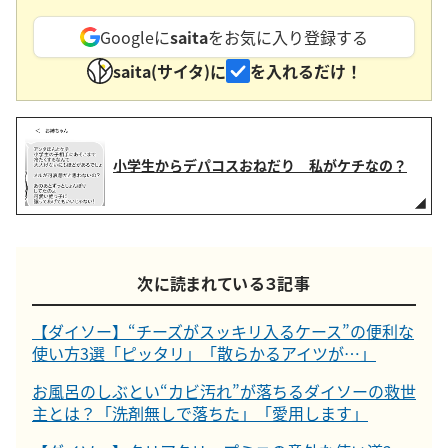
Googleに
saita
をお気に入り登録する
saita(サイタ)に
を入れるだけ！
小学生からデパコスおねだり 私がケチなの？
次に読まれている３記事
【ダイソー】“チーズがスッキリ入るケース”の便利な
使い方3選「ピッタリ」「散らかるアイツが…」
お風呂のしぶとい“カビ汚れ”が落ちるダイソーの救世
主とは？「洗剤無しで落ちた」「愛用します」