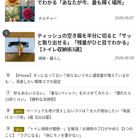
でわかる「あなたが今、最も輝く場所」
カルチャー
2026.08.07
5
ティッシュの空き箱を半分に切ると「サッ
と取り出せる」「残量がひと目でわかる」
【トイレ収納術3選】
掃除・暮らし
2026.08.06
【iPhone】オンになってない？知らないうちに通信量が増えているか
6
も…。見直したい簡単スマホ設定
針も糸もいらない。「着ないTシャツ」をかぶせてみたら…「慣れたら
7
15秒くらい」【便利な活用術】
ベージュでも老け見えしないコツは？大人が真似したい「垢抜
8
new
けコーデ術」3選【2026夏】
「トイレ掃除が面倒…」を解決！お掃除のプロがやめた【3つの
9
new
こと】「ラクになる」「床にモノを置かない」