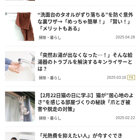
“洗面台のタオルがずり落ちる”を防ぐ意外
な裏ワザ→「めっちゃ簡単！」「賢い！」
「メリットもある」
掃除・暮らし
2025.04.28
「突然お湯が出なくなった…！」そんな給
湯器のトラブルを解決するキンライサーと
は？
掃除・暮らし
PR
2025.03.10
【2月22日猫の日に学ぶ】猫が”居心地のよ
さ”を感じる部屋づくりの秘訣「爪とぎ被
害や脱走の対策」
掃除・暮らし
2025.02.22
「光熱費を抑えたい人」が今すぐでき