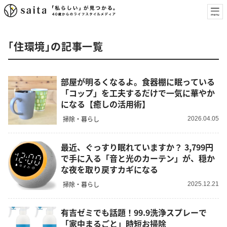
「住環境」の記事一覧
部屋が明るくなるよ。食器棚に眠っている
「コップ」を工夫するだけで一気に華やか
になる【癒しの活用術】
掃除・暮らし
2026.04.05
最近、ぐっすり眠れていますか？ 3,799円
で手に入る「音と光のカーテン」が、穏か
な夜を取り戻すカギになる
掃除・暮らし
2025.12.21
有吉ゼミでも話題！99.9洗浄スプレーで
「家中まるごと」時短お掃除