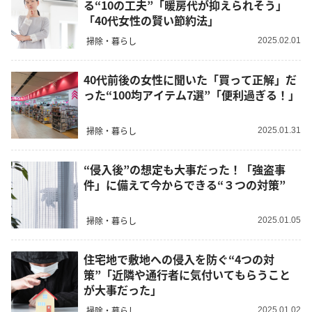
る“10の工夫”「暖房代が抑えられそう」
「40代女性の賢い節約法」
掃除・暮らし
2025.02.01
40代前後の女性に聞いた「買って正解」だ
った“100均アイテム7選”「便利過ぎる！」
掃除・暮らし
2025.01.31
“侵入後”の想定も大事だった！「強盗事
件」に備えて今からできる“３つの対策”
掃除・暮らし
2025.01.05
住宅地で敷地への侵入を防ぐ“4つの対
策”「近隣や通行者に気付いてもらうこと
が大事だった」
掃除・暮らし
2025.01.02