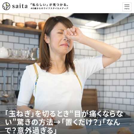
「玉ねぎ」を切るとき“目が痛くならな
い”驚きの方法→「置くだけ？」「なん
で？意外過ぎる」