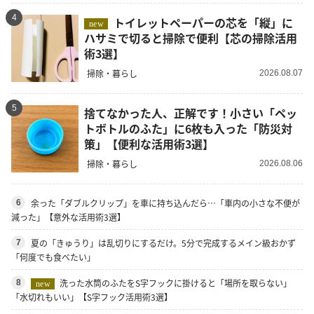
4
トイレットペーパーの芯を「縦」に
new
ハサミで切ると掃除で便利【芯の掃除活用
術3選】
掃除・暮らし
2026.08.07
5
捨てなかった人、正解です！小さい「ペッ
トボトルのふた」に6枚も入った「防災対
策」【便利な活用術3選】
掃除・暮らし
2026.08.06
余った「ダブルクリップ」を車に持ち込んだら…「車内の小さな不便が
6
減った」【意外な活用術3選】
夏の「きゅうり」は乱切りにするだけ。5分で完成するメイン級おかず
7
「何度でも食べたい」
洗った水筒のふたをS字フックに掛けると「場所を取らない」
8
new
「水切れもいい」【S字フック活用術3選】