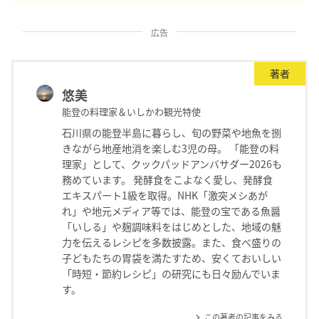
広告
著者
悠美
能登の料理家＆いしかわ観光特使
石川県の能登半島に暮らし、旬の野菜や地魚を捌
きながら地産地消を楽しむ3児の母。 「能登の料
理家」として、クックパッドアンバサダー2026も
務めています。 発酵食をこよなく愛し、発酵食
エキスパート1級を取得。NHK「激突メシあが
れ」や地元メディア等では、能登の宝である魚醤
「いしる」や麹調味料をはじめとした、地域の魅
力を伝えるレシピを多数披露。また、食べ盛りの
子どもたちの胃袋を満たすため、安くておいしい
「時短・節約レシピ」の研究にも日々励んでいま
す。
この著者の記事をみる