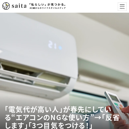
「電気代が高い人」が春先にしてい
る“エアコンのNGな使い方”→「反省
します」「3つ目気をつける！」