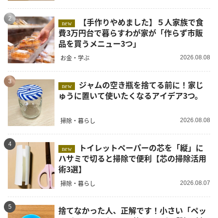
2
【手作りやめました】５人家族で食
new
費3万円台で暮らすわが家が「作らず市販
品を買うメニュー3つ」
お金・学ぶ
2026.08.08
3
ジャムの空き瓶を捨てる前に！家じ
new
ゅうに置いて使いたくなるアイデア3つ。
掃除・暮らし
2026.08.08
4
トイレットペーパーの芯を「縦」に
new
ハサミで切ると掃除で便利【芯の掃除活用
術3選】
掃除・暮らし
2026.08.07
5
捨てなかった人、正解です！小さい「ペッ