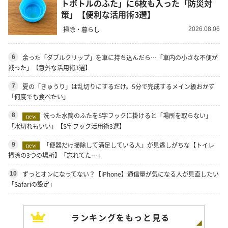
トボトルのふた」に6枚も入った「防災対
策」【便利な活用術3選】
掃除・暮らし
2026.08.06
余った「ダブルクリップ」を車に持ち込んだら…「車内の小さな不便が
6
減った」【意外な活用術3選】
夏の「きゅうり」は乱切りにするだけ。5分で完成するメイン級おかず
7
「何度でも食べたい」
洗った水筒のふたをS字フックに掛けると「場所を取らない」
8
new
「水切れもいい」【S字フック活用術3選】
「便器だけ掃除して満足している人」が見逃しがちな【トイレ
9
new
掃除の3つの場所】「忘れてた…」
ずっとオンになってない？【iPhone】通信量が気になる人が見直したい
10
「Safariの設定」
ランキングをもっと見る