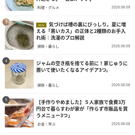
料理・グルメ
2026.08.09
3
気づけば槽の裏にびっしり。夏に増
new
える「黒いカス」の正体と2種類のお手入
れ術｜洗濯のプロ解説
掃除・暮らし
2026.08.09
4
ジャムの空き瓶を捨てる前に！家じゅうに
置いて使いたくなるアイデア3つ。
掃除・暮らし
2026.08.08
5
【手作りやめました】５人家族で食費3万
円台で暮らすわが家が「作らず市販品を買
うメニュー3つ」
お金・学ぶ
2026.08.08