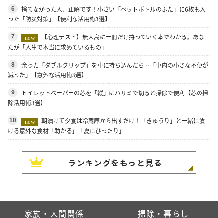
捨てなかった人、正解です！小さい「ペットボトルのふた」に6枚も入
6
った「防災対策」【便利な活用術3選】
【心理テスト】無人島に一冊だけ持っていく本でわかる。あな
7
new
たが「人生で本当に求めているもの」
余った「ダブルクリップ」を車に持ち込んだら…「車内の小さな不便が
8
減った」【意外な活用術3選】
トイレットペーパーの芯を「縦」にハサミで切ると掃除で便利【芯の掃
9
除活用術3選】
朝漬けて夕食は冷蔵庫から出すだけ！「きゅうり」と一緒に漬
10
new
ける意外な食材「助かる」「夏にぴったり」
ランキングをもっと見る
家族・人間関係
掃除・暮らし