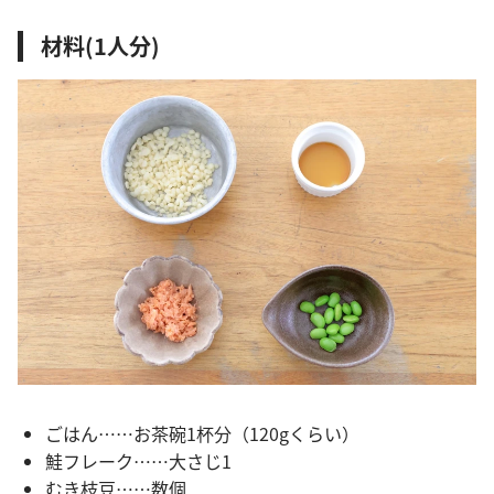
材料(1人分)
ごはん……お茶碗1杯分（120gくらい）
鮭フレーク……大さじ1
むき枝豆……数個